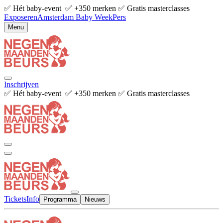
✅ Hét baby-event ✅ +350 merken ✅ Gratis masterclasses
Exposeren
Amsterdam Baby Week
Pers
Menu
Inschrijven
✅ Hét baby-event ✅ +350 merken ✅ Gratis masterclasses
Tickets
Info
Programma
Nieuws