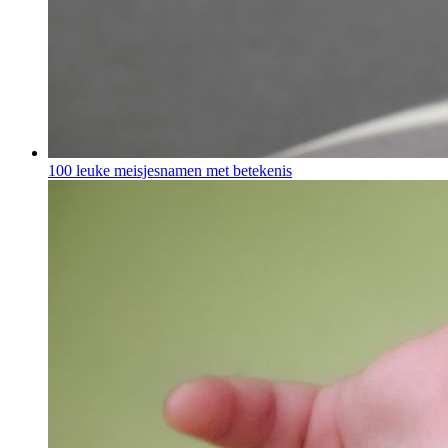
100 leuke meisjesnamen met betekenis