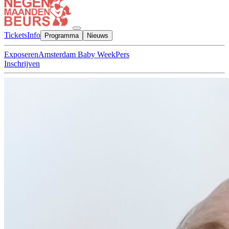
Tickets
Info
Programma
Nieuws
Exposeren
Amsterdam Baby Week
Pers
Inschrijven