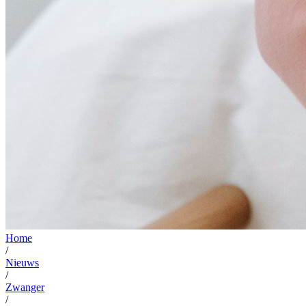
Home
/
Nieuws
/
Zwanger
/