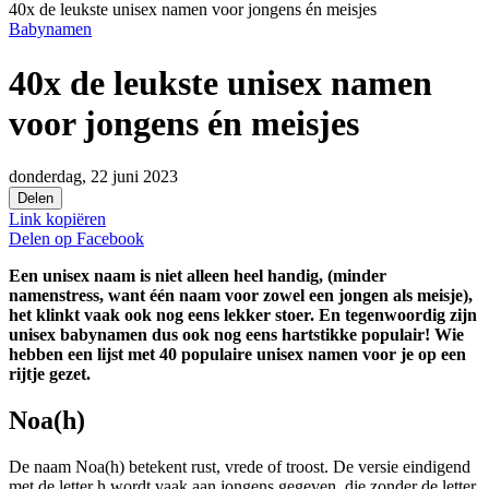
40x de leukste unisex namen voor jongens én meisjes
Babynamen
40x de leukste unisex namen
voor jongens én meisjes
donderdag, 22 juni 2023
Delen
Link kopiëren
Delen op
Facebook
Een unisex naam is niet alleen heel handig, (minder
namenstress, want één naam voor zowel een jongen als meisje),
het klinkt vaak ook nog eens lekker stoer. En tegenwoordig zijn
unisex babynamen dus ook nog eens hartstikke populair! Wie
hebben een lijst met 40 populaire unisex namen voor je op een
rijtje gezet.
Noa(h)
De naam Noa(h) betekent rust, vrede of troost. De versie eindigend
met de letter h wordt vaak aan jongens gegeven, die zonder de letter