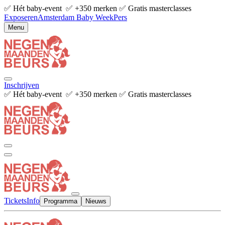
✅ Hét baby-event ✅ +350 merken ✅ Gratis masterclasses
Exposeren
Amsterdam Baby Week
Pers
Menu
Inschrijven
✅ Hét baby-event ✅ +350 merken ✅ Gratis masterclasses
Tickets
Info
Programma
Nieuws