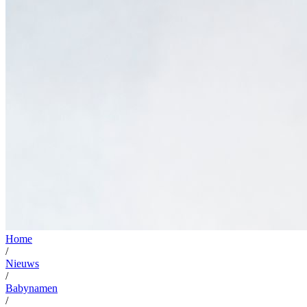
Home
/
Nieuws
/
Babynamen
/