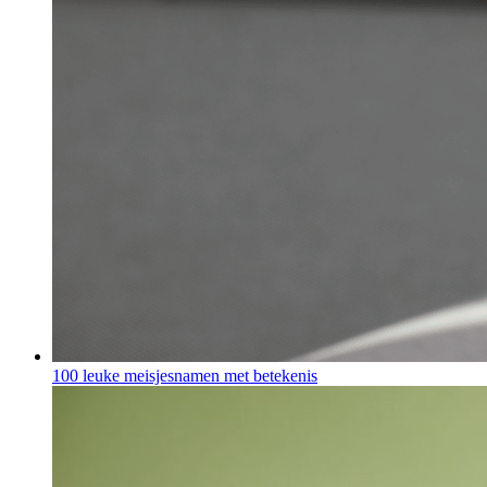
100 leuke meisjesnamen met betekenis