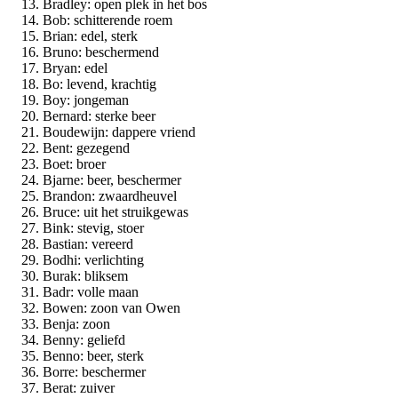
Bradley: open plek in het bos
Bob: schitterende roem
Brian: edel, sterk
Bruno: beschermend
Bryan: edel
Bo: levend, krachtig
Boy: jongeman
Bernard: sterke beer
Boudewijn: dappere vriend
Bent: gezegend
Boet: broer
Bjarne: beer, beschermer
Brandon: zwaardheuvel
Bruce: uit het struikgewas
Bink: stevig, stoer
Bastian: vereerd
Bodhi: verlichting
Burak: bliksem
Badr: volle maan
Bowen: zoon van Owen
Benja: zoon
Benny: geliefd
Benno: beer, sterk
Borre: beschermer
Berat: zuiver