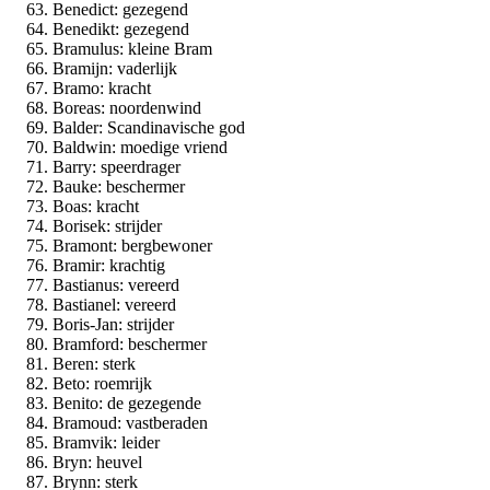
Benedict: gezegend
Benedikt: gezegend
Bramulus: kleine Bram
Bramijn: vaderlijk
Bramo: kracht
Boreas: noordenwind
Balder: Scandinavische god
Baldwin: moedige vriend
Barry: speerdrager
Bauke: beschermer
Boas: kracht
Borisek: strijder
Bramont: bergbewoner
Bramir: krachtig
Bastianus: vereerd
Bastianel: vereerd
Boris-Jan: strijder
Bramford: beschermer
Beren: sterk
Beto: roemrijk
Benito: de gezegende
Bramoud: vastberaden
Bramvik: leider
Bryn: heuvel
Brynn: sterk