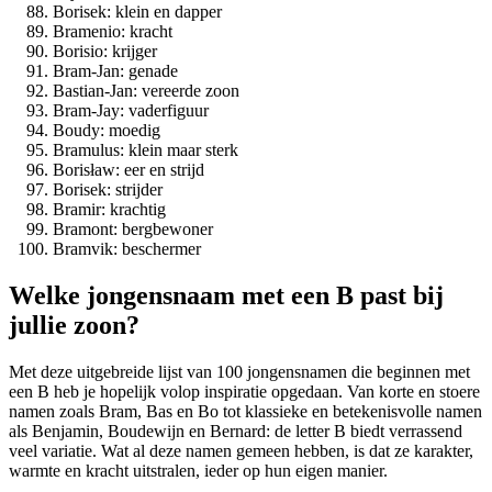
Borisek: klein en dapper
Bramenio: kracht
Borisio: krijger
Bram-Jan: genade
Bastian-Jan: vereerde zoon
Bram-Jay: vaderfiguur
Boudy: moedig
Bramulus: klein maar sterk
Borisław: eer en strijd
Borisek: strijder
Bramir: krachtig
Bramont: bergbewoner
Bramvik: beschermer
Welke jongensnaam met een B past bij
jullie zoon?
Met deze uitgebreide lijst van 100 jongensnamen die beginnen met
een B heb je hopelijk volop inspiratie opgedaan. Van korte en stoere
namen zoals Bram, Bas en Bo tot klassieke en betekenisvolle namen
als Benjamin, Boudewijn en Bernard: de letter B biedt verrassend
veel variatie. Wat al deze namen gemeen hebben, is dat ze karakter,
warmte en kracht uitstralen, ieder op hun eigen manier.