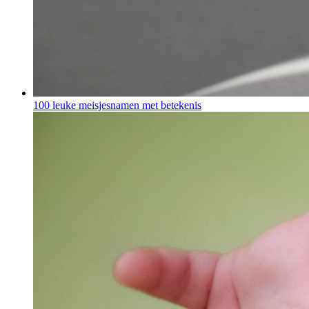
100 leuke meisjesnamen met betekenis