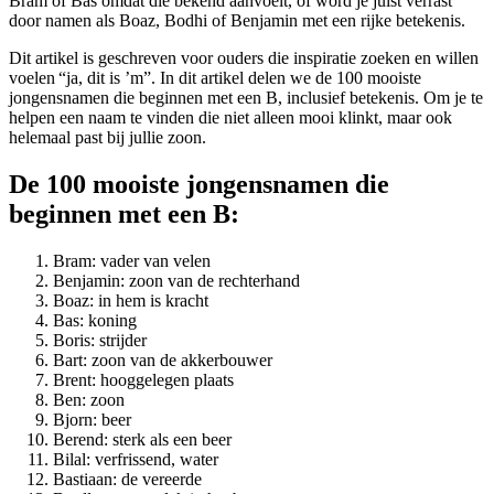
Bram of Bas omdat die bekend aanvoelt, of word je juist verrast
door namen als Boaz, Bodhi of Benjamin met een rijke betekenis.
Dit artikel is geschreven voor ouders die inspiratie zoeken en willen
voelen “ja, dit is ’m”. In dit artikel delen we de 100 mooiste
jongensnamen die beginnen met een B, inclusief betekenis. Om je te
helpen een naam te vinden die niet alleen mooi klinkt, maar ook
helemaal past bij jullie zoon.
De 100 mooiste jongensnamen die
beginnen met een B:
Bram: vader van velen
Benjamin: zoon van de rechterhand
Boaz: in hem is kracht
Bas: koning
Boris: strijder
Bart: zoon van de akkerbouwer
Brent: hooggelegen plaats
Ben: zoon
Bjorn: beer
Berend: sterk als een beer
Bilal: verfrissend, water
Bastiaan: de vereerde