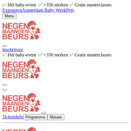
✅ Hét baby-event ✅ +350 merken ✅ Gratis masterclasses
Exposeren
Amsterdam Baby Week
Pers
Menu
Inschrijven
✅ Hét baby-event ✅ +350 merken ✅ Gratis masterclasses
Tickets
Info
Programma
Nieuws