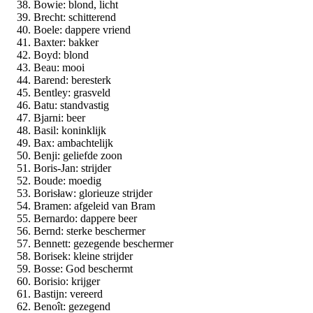
Bowie: blond, licht
Brecht: schitterend
Boele: dappere vriend
Baxter: bakker
Boyd: blond
Beau: mooi
Barend: beresterk
Bentley: grasveld
Batu: standvastig
Bjarni: beer
Basil: koninklijk
Bax: ambachtelijk
Benji: geliefde zoon
Boris-Jan: strijder
Boude: moedig
Borisław: glorieuze strijder
Bramen: afgeleid van Bram
Bernardo: dappere beer
Bernd: sterke beschermer
Bennett: gezegende beschermer
Borisek: kleine strijder
Bosse: God beschermt
Borisio: krijger
Bastijn: vereerd
Benoît: gezegend