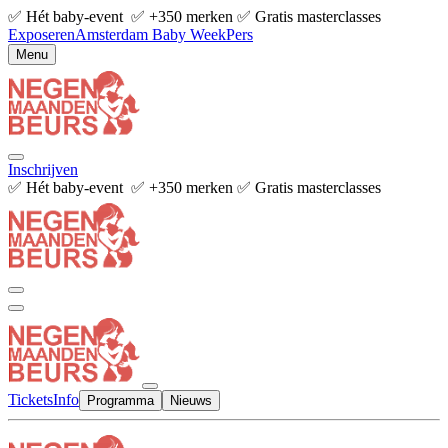
✅ Hét baby-event ✅ +350 merken ✅ Gratis masterclasses
Exposeren
Amsterdam Baby Week
Pers
Menu
Inschrijven
✅ Hét baby-event ✅ +350 merken ✅ Gratis masterclasses
Tickets
Info
Programma
Nieuws