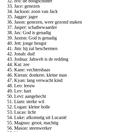
Ivo: de boogschutter
Jace: genezen
Jackson: zoon van Jack
Jagger: jager
Jason: genezen, weer gezond maken
Jasper: schatbewaarder
Jax: God is genadig
Jaxton: God is genadig
Jett: jonge hengst
Jim: hij zal beschermen
Jonah: duif
Joshua: Jahweh is de redding
Kai: zee
Kane: vechtersbaas
Kieran: donkere, kleine man
Kyan: lang verwacht kind
Leo: leeuw
Lev: hart
Levi: aangehecht
Liam: sterke wil
Logan: kleine holle
Lucas: licht
Luke: afkomstig uit Lucanië
Magnus: groot, machtig
Mason: steenwerker