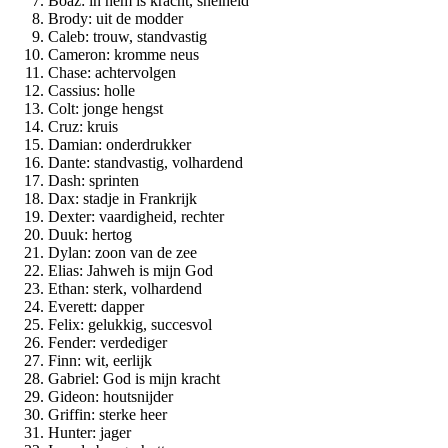
Boaz: in hem is kracht, snelheid
Brody: uit de modder
Caleb: trouw, standvastig
Cameron: kromme neus
Chase: achtervolgen
Cassius: holle
Colt: jonge hengst
Cruz: kruis
Damian: onderdrukker
Dante: standvastig, volhardend
Dash: sprinten
Dax: stadje in Frankrijk
Dexter: vaardigheid, rechter
Duuk: hertog
Dylan: zoon van de zee
Elias: Jahweh is mijn God
Ethan: sterk, volhardend
Everett: dapper
Felix: gelukkig, succesvol
Fender: verdediger
Finn: wit, eerlijk
Gabriel: God is mijn kracht
Gideon: houtsnijder
Griffin: sterke heer
Hunter: jager