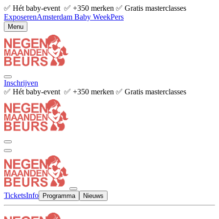
✅ Hét baby-event ✅ +350 merken ✅ Gratis masterclasses
Exposeren
Amsterdam Baby Week
Pers
Menu
Inschrijven
✅ Hét baby-event ✅ +350 merken ✅ Gratis masterclasses
Tickets
Info
Programma
Nieuws