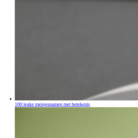
100 leuke meisjesnamen met betekenis