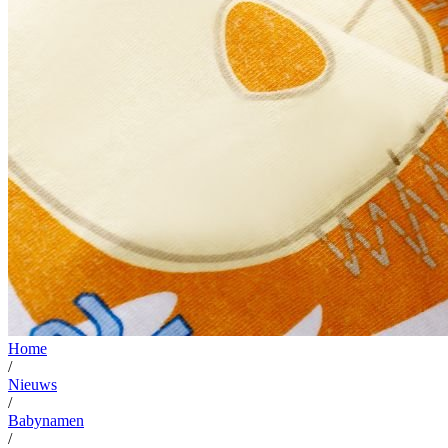
Home
/
Nieuws
/
Babynamen
/