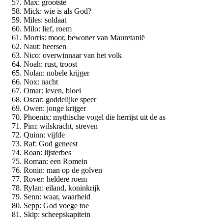
Max: grootste
Mick: wie is als God?
Miles: soldaat
Milo: lief, roem
Morris: moor, bewoner van Mauretanië
Naut: heersen
Nico: overwinnaar van het volk
Noah: rust, troost
Nolan: nobele krijger
Nox: nacht
Omar: leven, bloei
Oscar: goddelijke speer
Owen: jonge krijger
Phoenix: mythische vogel die herrijst uit de as
Pim: wilskracht, streven
Quinn: vijfde
Raf: God geneest
Roan: lijsterbes
Roman: een Romein
Ronin: man op de golven
Rover: heldere roem
Rylan: eiland, koninkrijk
Senn: waar, waarheid
Sepp: God voege toe
Skip: scheepskapitein