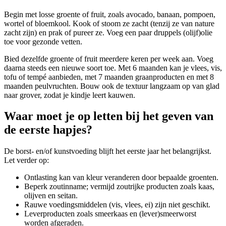
Begin met losse groente of fruit, zoals avocado, banaan, pompoen,
wortel of bloemkool. Kook of stoom ze zacht (tenzij ze van nature
zacht zijn) en prak of pureer ze. Voeg een paar druppels (olijf)olie
toe voor gezonde vetten.
Bied dezelfde groente of fruit meerdere keren per week aan. Voeg
daarna steeds een nieuwe soort toe. Met 6 maanden kan je vlees, vis,
tofu of tempé aanbieden, met 7 maanden graanproducten en met 8
maanden peulvruchten. Bouw ook de textuur langzaam op van glad
naar grover, zodat je kindje leert kauwen.
Waar moet je op letten bij het geven van
de eerste hapjes?
De borst- en/of kunstvoeding blijft het eerste jaar het belangrijkst.
Let verder op:
Ontlasting kan van kleur veranderen door bepaalde groenten.
Beperk zoutinname; vermijd zoutrijke producten zoals kaas,
olijven en seitan.
Rauwe voedingsmiddelen (vis, vlees, ei) zijn niet geschikt.
Leverproducten zoals smeerkaas en (lever)smeerworst
worden afgeraden.