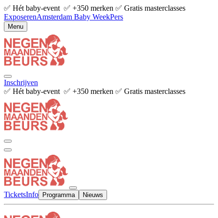
✅ Hét baby-event ✅ +350 merken ✅ Gratis masterclasses
Exposeren
Amsterdam Baby Week
Pers
Menu
Inschrijven
✅ Hét baby-event ✅ +350 merken ✅ Gratis masterclasses
Tickets
Info
Programma
Nieuws