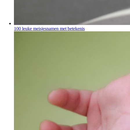
100 leuke meisjesnamen met betekenis