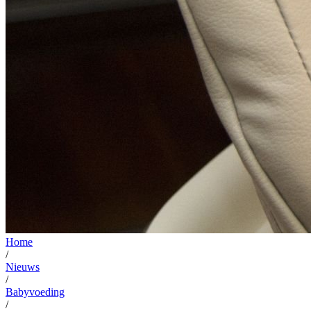
Home
/
Nieuws
/
Babyvoeding
/