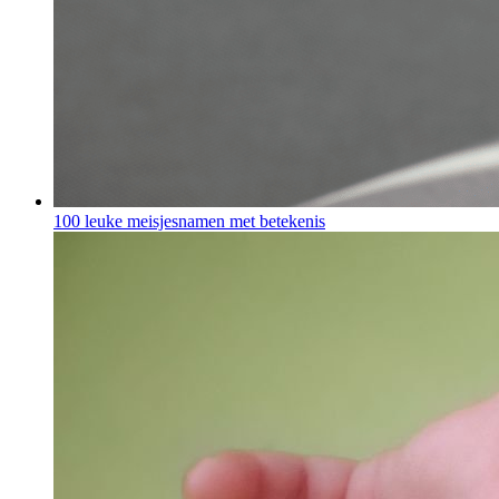
100 leuke meisjesnamen met betekenis