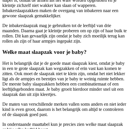
slaper is, omdat de armen als het ware worden opgesloten en je
kleintje zichzelf niet wakker kan slaan of wapperen.
Inbakerslaapzakken maken de overgang van inbakeren naar een
gewone slaapzak gemakkelijker.
De inbakerslaapzak mag je gebruiken tot de leeftijd van drie
maanden. Daarna gaat je kleintje proberen om op zijn of haar buik te
rollen. Dit kan gevaarlijk zijn omdat je baby zich moeilijk terug kan
rollen als zijn of haar armpjes ingepakt zijn.
Welke maat slaapzak voor je baby?
Het is belangrijk dat je de goede maat slaapzak kiest, omdat je baby
in een te grote slaapzak kan wegzakken of erin vast kan komen te
zitten. Ook moet de slaapzak niet te klein zijn, omdat het niet lekker
ligt als de armpjes en beentjes van je baby te weinig ruimte hebben.
De meeste baby slaapzakken hebben een combinatiemaat of een
leeftijdsgebonden maat. Je baby groeit hierdoor minder snel uit een
slaapzak dan uit zijn kleertjes.
De maten van verschillende merken vallen soms anders en niet ieder
kind is even groot, daarom is het belangrijk om altijd te controleren
of de slaapzak goed past.
In onderstaande maattabel kun je precies zien welke maat slaapzak