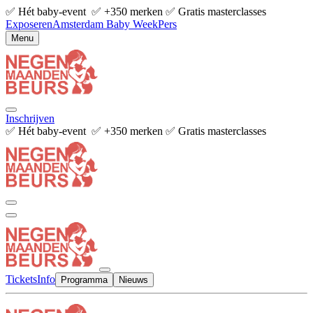
✅ Hét baby-event ✅ +350 merken ✅ Gratis masterclasses
Exposeren
Amsterdam Baby Week
Pers
Menu
Inschrijven
✅ Hét baby-event ✅ +350 merken ✅ Gratis masterclasses
Tickets
Info
Programma
Nieuws