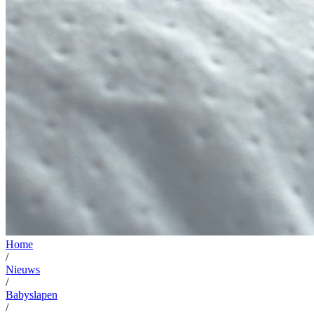
Home
/
Nieuws
/
Babyslapen
/