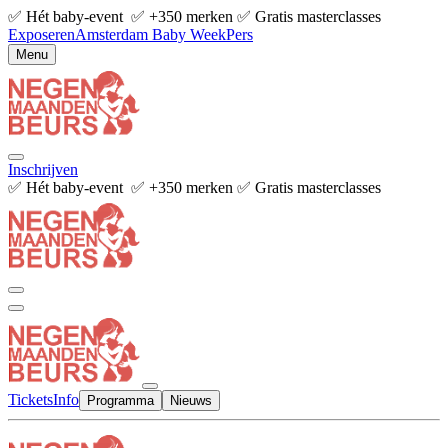
✅ Hét baby-event ✅ +350 merken ✅ Gratis masterclasses
Exposeren
Amsterdam Baby Week
Pers
Menu
Inschrijven
✅ Hét baby-event ✅ +350 merken ✅ Gratis masterclasses
Tickets
Info
Programma
Nieuws