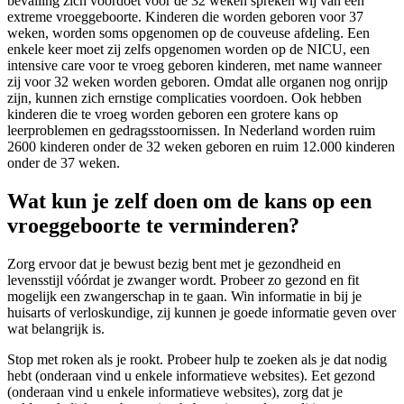
bevalling zich voordoet vóór de 32 weken spreken wij van een
extreme vroeggeboorte. Kinderen die worden geboren voor 37
weken, worden soms opgenomen op de couveuse afdeling. Een
enkele keer moet zij zelfs opgenomen worden op de NICU, een
intensive care voor te vroeg geboren kinderen, met name wanneer
zij voor 32 weken worden geboren. Omdat alle organen nog onrijp
zijn, kunnen zich ernstige complicaties voordoen. Ook hebben
kinderen die te vroeg worden geboren een grotere kans op
leerproblemen en gedragsstoornissen. In Nederland worden ruim
2600 kinderen onder de 32 weken geboren en ruim 12.000 kinderen
onder de 37 weken.
Wat kun je zelf doen om de kans op een
vroeggeboorte te verminderen?
Zorg ervoor dat je bewust bezig bent met je gezondheid en
levensstijl vóórdat je zwanger wordt. Probeer zo gezond en fit
mogelijk een zwangerschap in te gaan. Win informatie in bij je
huisarts of verloskundige, zij kunnen je goede informatie geven over
wat belangrijk is.
Stop met roken als je rookt. Probeer hulp te zoeken als je dat nodig
hebt (onderaan vind u enkele informatieve websites). Eet gezond
(onderaan vind u enkele informatieve websites), zorg dat je