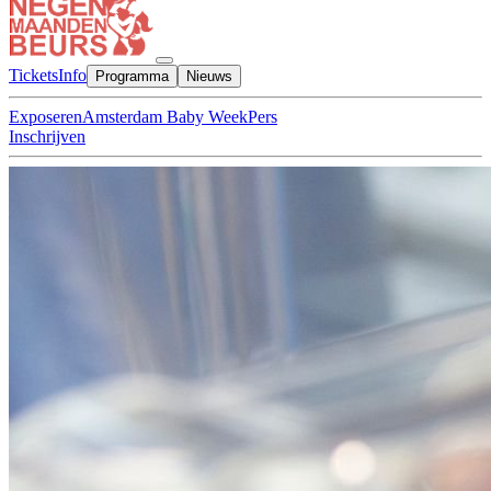
Tickets
Info
Programma
Nieuws
Exposeren
Amsterdam Baby Week
Pers
Inschrijven