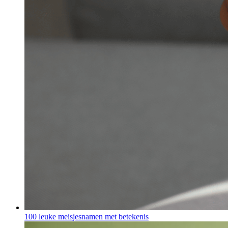
100 leuke meisjesnamen met betekenis