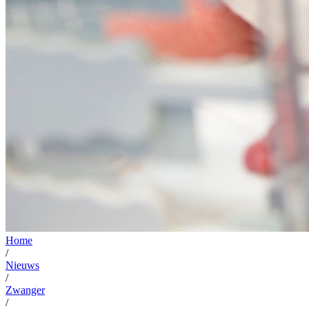
Home
/
Nieuws
/
Zwanger
/