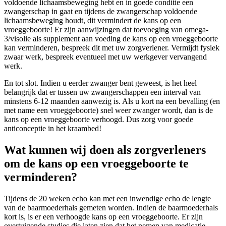
voldoende lichaamsbeweging hebt en in goede conditie een
zwangerschap in gaat en tijdens de zwangerschap voldoende
lichaamsbeweging houdt, dit vermindert de kans op een
vroeggeboorte! Er zijn aanwijzingen dat toevoeging van omega-
3/visolie als supplement aan voeding de kans op een vroeggeboorte
kan verminderen, bespreek dit met uw zorgverlener. Vermijdt fysiek
zwaar werk, bespreek eventueel met uw werkgever vervangend
werk.
En tot slot. Indien u eerder zwanger bent geweest, is het heel
belangrijk dat er tussen uw zwangerschappen een interval van
minstens 6-12 maanden aanwezig is. Als u kort na een bevalling (en
met name een vroeggeboorte) snel weer zwanger wordt, dan is de
kans op een vroeggeboorte verhoogd. Dus zorg voor goede
anticonceptie in het kraambed!
Wat kunnen wij doen als zorgverleners
om de kans op een vroeggeboorte te
verminderen?
Tijdens de 20 weken echo kan met een inwendige echo de lengte
van de baarmoederhals gemeten worden. Indien de baarmoederhals
kort is, is er een verhoogde kans op een vroeggeboorte. Er zijn
overtuigende studies die laten zien dat het nemen van medicatie