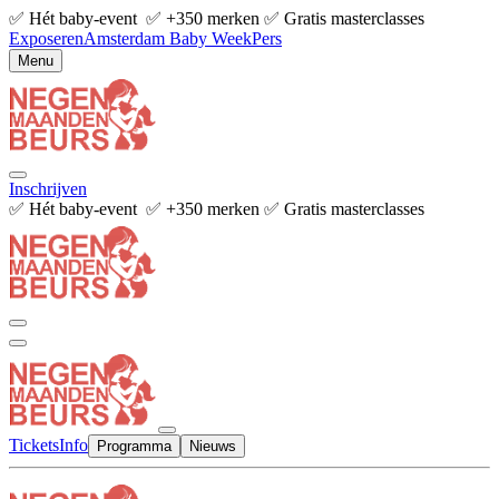
✅ Hét baby-event ✅ +350 merken ✅ Gratis masterclasses
Exposeren
Amsterdam Baby Week
Pers
Menu
Inschrijven
✅ Hét baby-event ✅ +350 merken ✅ Gratis masterclasses
Tickets
Info
Programma
Nieuws