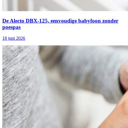
De Alecto DBX‑125, eenvoudige babyfoon zonder
poespas
18 juni 2026