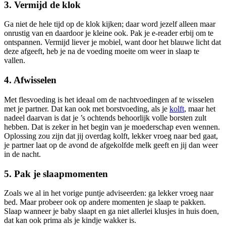
3. Vermijd de klok
Ga niet de hele tijd op de klok kijken; daar word jezelf alleen maar
onrustig van en daardoor je kleine ook. Pak je e-reader erbij om te
ontspannen. Vermijd liever je mobiel, want door het blauwe licht dat
deze afgeeft, heb je na de voeding moeite om weer in slaap te
vallen.
4. Afwisselen
Met flesvoeding is het ideaal om de nachtvoedingen af te wisselen
met je partner. Dat kan ook met borstvoeding, als je
kolft
, maar het
nadeel daarvan is dat je ’s ochtends behoorlijk volle borsten zult
hebben. Dat is zeker in het begin van je moederschap even wennen.
Oplossing zou zijn dat jij overdag kolft, lekker vroeg naar bed gaat,
je partner laat op de avond de afgekolfde melk geeft en jij dan weer
in de nacht.
5. Pak je slaapmomenten
Zoals we al in het vorige puntje adviseerden: ga lekker vroeg naar
bed. Maar probeer ook op andere momenten je slaap te pakken.
Slaap wanneer je baby slaapt en ga niet allerlei klusjes in huis doen,
dat kan ook prima als je kindje wakker is.