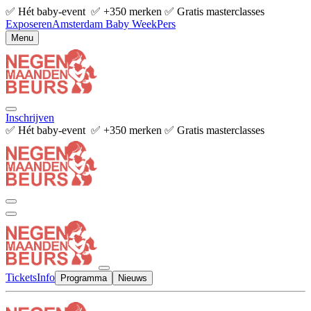
✅ Hét baby-event ✅ +350 merken ✅ Gratis masterclasses
Exposeren
Amsterdam Baby Week
Pers
Menu
Inschrijven
✅ Hét baby-event ✅ +350 merken ✅ Gratis masterclasses
Tickets
Info
Programma
Nieuws