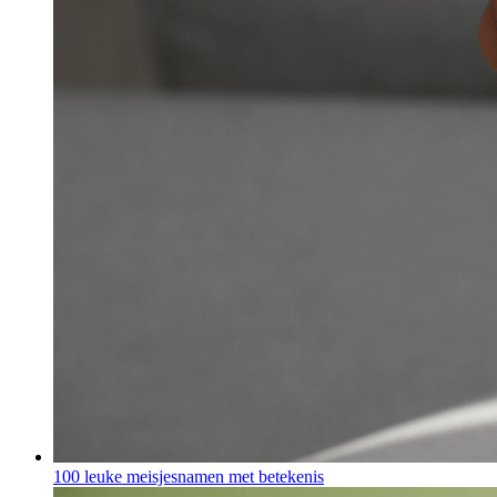
100 leuke meisjesnamen met betekenis