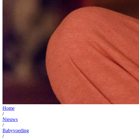
Home
/
Nieuws
/
Babyvoeding
/