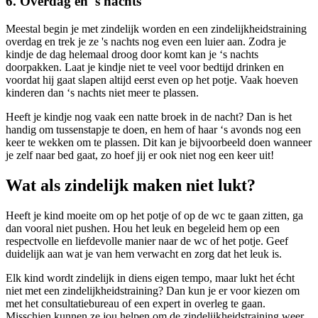
6. Overdag én 's nachts
Meestal begin je met zindelijk worden en een zindelijkheidstraining
overdag en trek je ze 's nachts nog even een luier aan. Zodra je
kindje de dag helemaal droog door komt kan je ‘s nachts
doorpakken. Laat je kindje niet te veel voor bedtijd drinken en
voordat hij gaat slapen altijd eerst even op het potje. Vaak hoeven
kinderen dan ‘s nachts niet meer te plassen.
Heeft je kindje nog vaak een natte broek in de nacht? Dan is het
handig om tussenstapje te doen, en hem of haar ‘s avonds nog een
keer te wekken om te plassen. Dit kan je bijvoorbeeld doen wanneer
je zelf naar bed gaat, zo hoef jij er ook niet nog een keer uit!
Wat als zindelijk maken niet lukt?
Heeft je kind moeite om op het potje of op de wc te gaan zitten, ga
dan vooral niet pushen. Hou het leuk en begeleid hem op een
respectvolle en liefdevolle manier naar de wc of het potje. Geef
duidelijk aan wat je van hem verwacht en zorg dat het leuk is.
Elk kind wordt zindelijk in diens eigen tempo, maar lukt het écht
niet met een zindelijkheidstraining? Dan kun je er voor kiezen om
met het consultatiebureau of een expert in overleg te gaan.
Misschien kunnen ze jou helpen om de zindelijkheidstraining weer