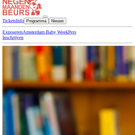
Tickets
Info
Programma
Nieuws
Exposeren
Amsterdam Baby Week
Pers
Inschrijven