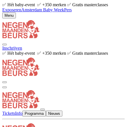
✅ Hét baby-event ✅ +350 merken ✅ Gratis masterclasses
Exposeren
Amsterdam Baby Week
Pers
Menu
Inschrijven
✅ Hét baby-event ✅ +350 merken ✅ Gratis masterclasses
Tickets
Info
Programma
Nieuws