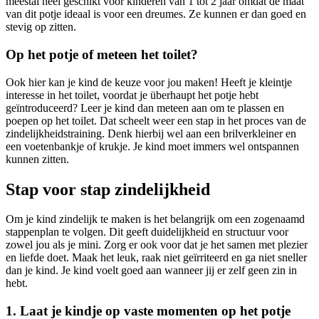
meestal heel geschikt voor kinderen van 1 tot 2 jaar omdat de maat
van dit potje ideaal is voor een dreumes. Ze kunnen er dan goed en
stevig op zitten.
Op het potje of meteen het toilet?
Ook hier kan je kind de keuze voor jou maken! Heeft je kleintje
interesse in het toilet, voordat je überhaupt het potje hebt
geïntroduceerd? Leer je kind dan meteen aan om te plassen en
poepen op het toilet. Dat scheelt weer een stap in het proces van de
zindelijkheidstraining. Denk hierbij wel aan een brilverkleiner en
een voetenbankje of krukje. Je kind moet immers wel ontspannen
kunnen zitten.
Stap voor stap zindelijkheid
Om je kind zindelijk te maken is het belangrijk om een zogenaamd
stappenplan te volgen. Dit geeft duidelijkheid en structuur voor
zowel jou als je mini. Zorg er ook voor dat je het samen met plezier
en liefde doet. Maak het leuk, raak niet geïrriteerd en ga niet sneller
dan je kind. Je kind voelt goed aan wanneer jij er zelf geen zin in
hebt.
1. Laat je kindje op vaste momenten op het potje