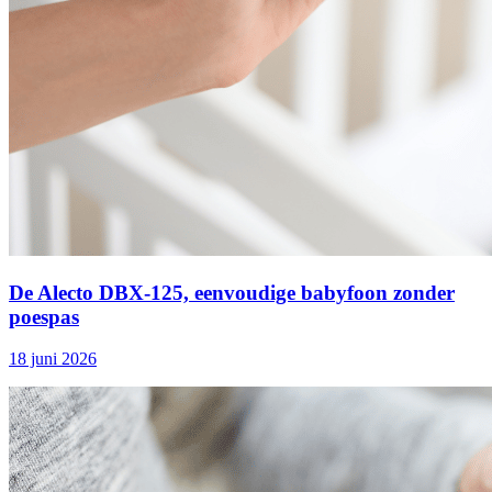
De Alecto DBX‑125, eenvoudige babyfoon zonder
poespas
18 juni 2026