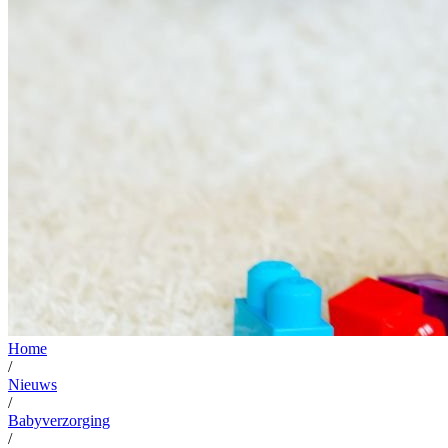
Home
/
Nieuws
/
Babyverzorging
/