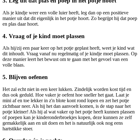
3. Leg uit dat plas en poep in het potje hoort
Als je kindje weer een volle luier heeft, leg dan op een positieve
manier uit dat dit eigenlijk in het potje hoort. Zo begrijpt hij dat poep
en plas daar hoort.
4. Vraag of je kind moet plassen
Als hij/zij een paar keer op het potje geplast heeft, weet je kind wat
dit inhoudt. Vraag vanaf nu regelmatig of je kindje moet plassen. Op
deze manier leert het bewust om te gaan met het gevoel van een
volle blaas.
5. Blijven oefenen
Het zal echt niet in een keer lukken. Zindelijk worden kost tijd en
dus ook geduld. Hoe vaker je oefent hoe sneller het gaat. Laat je
mini af en toe lekker in z'n blote kont rond lopen en zet het potje
zichtbaar neer. Als hij het dan aanvoelt komen, is de stap naar het
potje kleiner! Als hij al wat vaker op het potje heeft kunnen plassen
of poepen kan je kinderonderbroekjes kopen, deze kunnen ze zelf
gemakkelijk aan en uit doen en het is natuurlijk ook nog eens
hartstikke stoer.