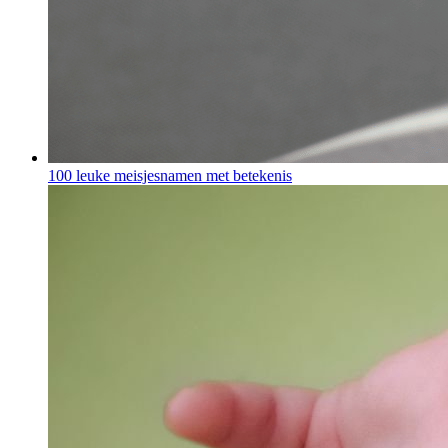
100 leuke meisjesnamen met betekenis