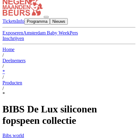
Tickets
Info
Programma
Nieuws
Exposeren
Amsterdam Baby Week
Pers
Inschrijven
Home
/
Deelnemers
/
*
/
Producten
/
*
BIBS De Lux siliconen
fopspeen collectie
Bibs world