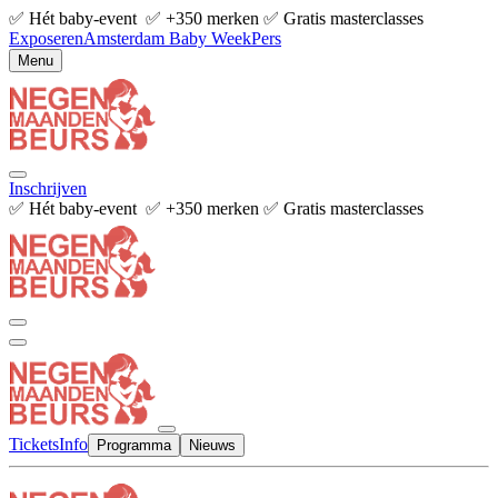
✅ Hét baby-event ✅ +350 merken ✅ Gratis masterclasses
Exposeren
Amsterdam Baby Week
Pers
Menu
Inschrijven
✅ Hét baby-event ✅ +350 merken ✅ Gratis masterclasses
Tickets
Info
Programma
Nieuws