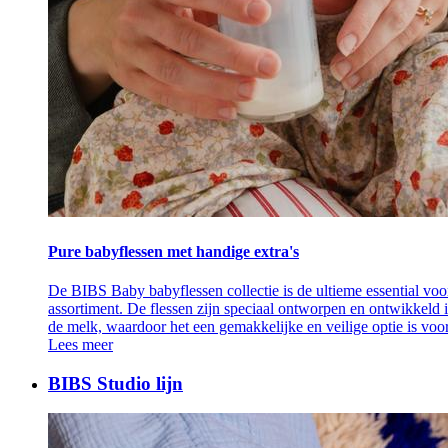
Pure babyflessen met handige extra's
De BIBS Baby babyflessen collectie is de ultieme essential voor
assortiment. De flessen zijn speciaal ontworpen en ontwikkeld 
de melk, waardoor het een gemakkelijke en veilige optie is voo
Lees meer
BIBS Studio lijn