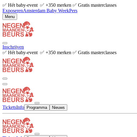
✅ Hét baby-event ✅ +350 merken ✅ Gratis masterclasses
Exposeren
Amsterdam Baby Week
Pers
Menu
Inschrijven
✅ Hét baby-event ✅ +350 merken ✅ Gratis masterclasses
Tickets
Info
Programma
Nieuws