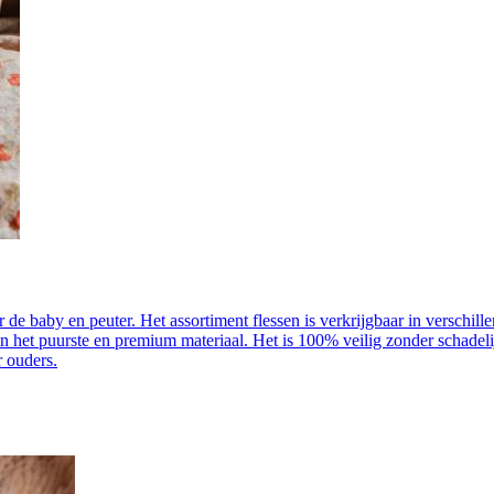
 de baby en peuter. Het assortiment flessen is verkrijgbaar in verschill
in het puurste en premium materiaal. Het is 100% veilig zonder schadel
r ouders.