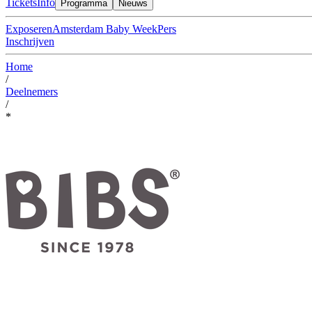
Tickets
Info
Programma
Nieuws
Exposeren
Amsterdam Baby Week
Pers
Inschrijven
Home
/
Deelnemers
/
*