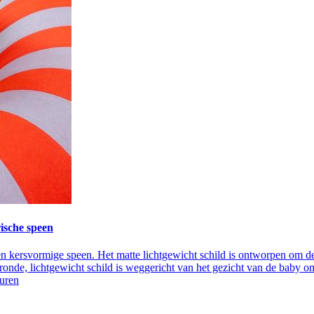
ische speen
en kersvormige speen. Het matte lichtgewicht schild is ontworpen om d
onde, lichtgewicht schild is weggericht van het gezicht van de baby 
euren