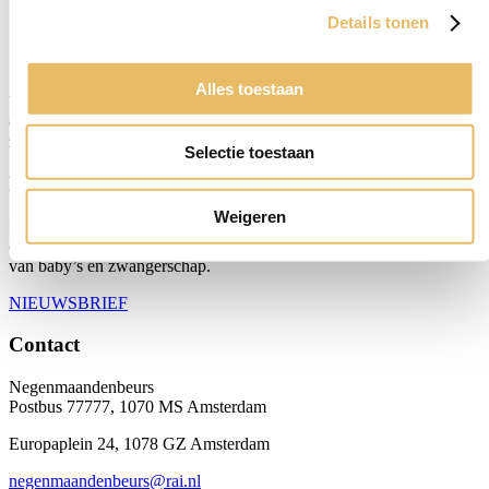
Details tonen
Over ons
Alles toestaan
Van 17 t/m 20 februari 2027 kun je weer heerlijk shoppen, genieten
en van alles proberen tijdens de Negenmaandenbeurs. De baby-en
zwangerschapsbeurs die je als (aanstaande) ouder niet mag missen!
Selectie toestaan
Nieuwsbrief
Weigeren
Met de maandelijkse Negenmaandenbeurs-nieuwsbrief ben je altijd
op de hoogte van het leukste nieuws en handige tips op het gebied
van baby’s en zwangerschap.
NIEUWSBRIEF
Contact
Negenmaandenbeurs
Postbus 77777, 1070 MS Amsterdam
Europaplein 24, 1078 GZ Amsterdam
negenmaandenbeurs@rai.nl