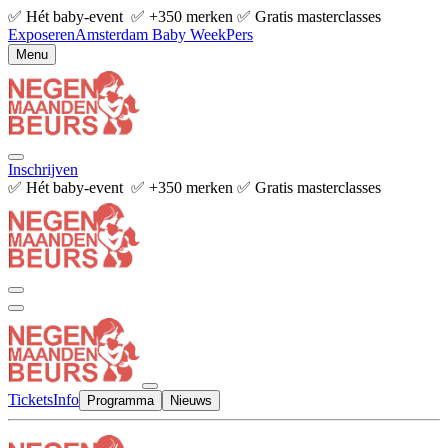
✅ Hét baby-event ✅ +350 merken ✅ Gratis masterclasses
Exposeren
Amsterdam Baby Week
Pers
Menu
Inschrijven
✅ Hét baby-event ✅ +350 merken ✅ Gratis masterclasses
Tickets
Info
Programma
Nieuws