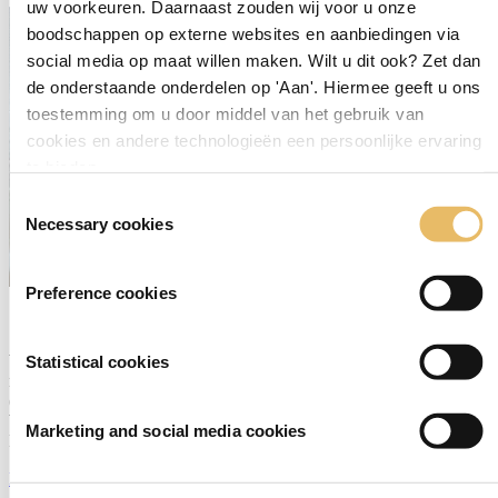
uw voorkeuren. Daarnaast zouden wij voor u onze
boodschappen op externe websites en aanbiedingen via
social media op maat willen maken. Wilt u dit ook? Zet dan
de onderstaande onderdelen op 'Aan'. Hiermee geeft u ons
toestemming om u door middel van het gebruik van
cookies en andere technologieën een persoonlijke ervaring
te bieden.
Toestemmingsselectie
Necessary cookies
Preference cookies
Wat leuk dat je je hebt aangemeld voor de Negenmaandenbeurs
Statistical cookies
nieuwsbrief! Zo blijf je op de hoogte van het laatste nieuws en leuke
(win)acties.
We hebben ook al een cadeautje voor je: de super complete
Marketing and social media cookies
Negenmaanden babyuitzet lijst:
Download nu