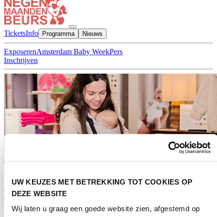
Tickets
Info
Programma
Nieuws
Exposeren
Amsterdam Baby Week
Pers
Inschrijven
Home
/
UW KEUZES MET BETREKKING TOT COOKIES OP
$name
DEZE WEBSITE
/
$name
Wij laten u graag een goede website zien, afgestemd op