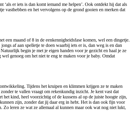
nt ‘als er iets is dan komt iemand me helpen’. Ook ontdekt hij dat als
peeltje vasthebben en het vervolgens op de grond gooien en merken dat
e met een maand of 8 in de eenkennigheidsfase komen, wel een dingetje.
jongs af aan spelletje te doen waarbij iets er is, dan weg is en dan
atuurlijk begin je met je eigen handen voor je gezicht en haal je ze
g wel genoeg om het niet te eng te maken voor je baby. Omdat
 ontwikkeling. Tijdens het kruipen en klimmen krijgen ze te maken
 zonder te vallen vraagt om rekenkundig inzicht. Je kent vast dat
 het kind, heel voorzichtig of de kussens al op de juiste hoogte zijn,
unnen zijn, zonder dat jij daar erg in hebt. Het is dan ook fijn voor
en. Zo leren ze wat ze allemaal al kunnen maar ook wat nog niet lukt,