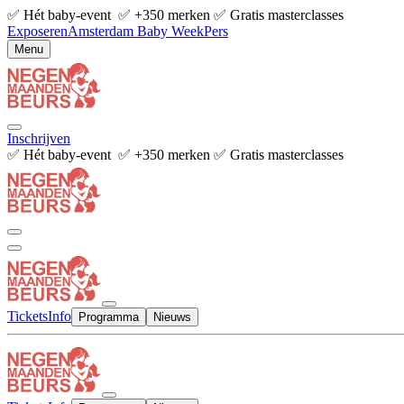
✅ Hét baby-event ✅ +350 merken ✅ Gratis masterclasses
Exposeren
Amsterdam Baby Week
Pers
Menu
Inschrijven
✅ Hét baby-event ✅ +350 merken ✅ Gratis masterclasses
Tickets
Info
Programma
Nieuws