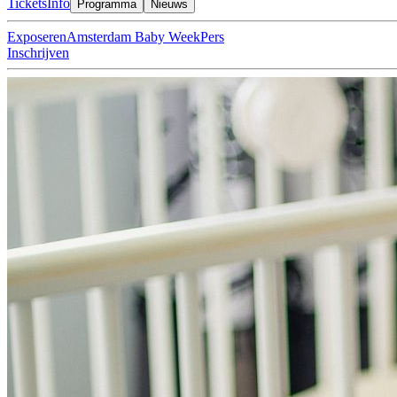
Tickets
Info
Programma
Nieuws
Exposeren
Amsterdam Baby Week
Pers
Inschrijven