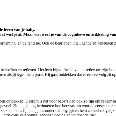
ale leven van je baby.
dat wist je al. Maar wat weet je van de cognitieve ontwikkeling va
neming, en de fantasie. Ook de begrippen intelligentie en geheugen zij
behoeften en reflexen. Het leert bijvoorbeeld vanuit reflex om zijn hoofd
euren als jij tegen hem praat. Hij gaat ontdekken dat er een vervolg zit 
tronen ontdekken. Daarom is het voor baby’s dan ook zo fijn om regelmaat
 gevoel. Kun jij je nog herinneren hoe het was om voor de eerste keer 
ook en het is fijn dat jij als ouder dat begrijpt en hem zo snel mogelijk
n liefdevolle verzorging, genoeg voeding en voldoende rust.