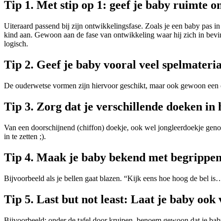
Tip 1. Met stip op 1: geef je baby ruimte
Uiteraard passend bij zijn ontwikkelingsfase. Zoals je een baby pas in
kind aan. Gewoon aan de fase van ontwikkeling waar hij zich in bevin
logisch.
Tip 2. Geef je baby vooral veel spelmateri
De ouderwetse vormen zijn hiervoor geschikt, maar ook gewoon een 
Tip 3. Zorg dat je verschillende doeken in
Van een doorschijnend (chiffon) doekje, ook wel jongleerdoekje geno
in te zetten ;).
Tip 4. Maak je baby bekend met begrippen a
Bijvoorbeeld als je bellen gaat blazen. “Kijk eens hoe hoog de bel is… 
Tip 5. Last but not least: Laat je baby oo
Bijvoorbeeld; onder de tafel door kruipen, benoem gewoon dat je baby 