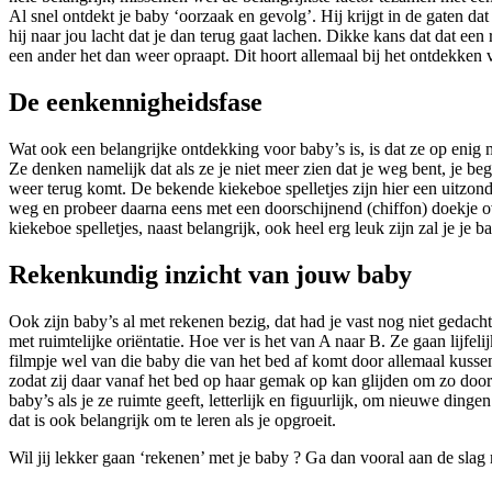
Al snel ontdekt je baby ‘oorzaak en gevolg’. Hij krijgt in de gaten dat
hij naar jou lacht dat je dan terug gaat lachen. Dikke kans dat dat ee
een ander het dan weer opraapt. Dit hoort allemaal bij het ontdekken
De eenkennigheidsfase
Wat ook een belangrijke ontdekking voor baby’s is, is dat ze op enig 
Ze denken namelijk dat als ze je niet meer zien dat je weg bent, je beg
weer terug komt. De bekende kiekeboe spelletjes zijn hier een uitzond
weg en probeer daarna eens met een doorschijnend (chiffon) doekje o
kiekeboe spelletjes, naast belangrijk, ook heel erg leuk zijn zal je j
Rekenkundig inzicht van jouw baby
Ook zijn baby’s al met rekenen bezig, dat had je vast nog niet geda
met ruimtelijke oriëntatie. Hoe ver is het van A naar B. Ze gaan lijfe
filmpje wel van die baby die van het bed af komt door allemaal kussens
zodat zij daar vanaf het bed op haar gemak op kan glijden om zo door te
baby’s als je ze ruimte geeft, letterlijk en figuurlijk, om nieuwe din
dat is ook belangrijk om te leren als je opgroeit.
Wil jij lekker gaan ‘rekenen’ met je baby ? Ga dan vooral aan de slag 