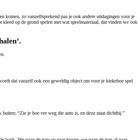
kunnen komen, zo vanzelfsprekend pas je ook andere uitdagingen voor je
ot kleed op de grond spelen met wat speelmateriaal, dat vinden we ook
halen’.
en.
wordt dat vanzelf ook een geweldig object om voor je kiekeboe spel
buiten: “Zie je hoe ver weg die auto is, en deze staat dichtbij.”
p de bank. We gaan de trap op naar boven, we gaan de trap af naar