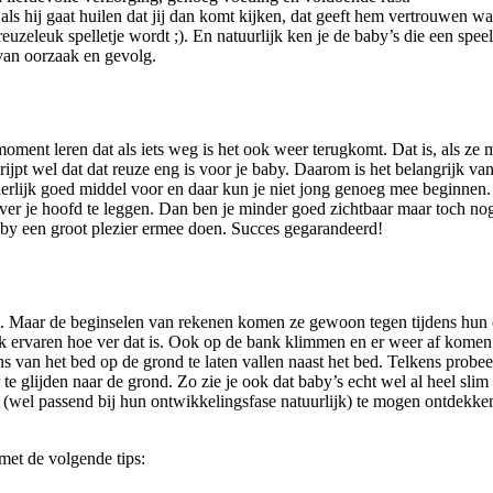
 als hij gaat huilen dat jij dan komt kijken, dat geeft hem vertrouwen wa
n reuzeleuk spelletje wordt ;). En natuurlijk ken je de baby’s die een s
 van oorzaak en gevolg.
moment leren dat als iets weg is het ook weer terugkomt. Dat is, als z
rijpt wel dat dat reuze eng is voor je baby. Daarom is het belangrijk van 
erlijk goed middel voor en daar kun je niet jong genoeg mee beginnen. N
ver je hoofd te leggen. Dan ben je minder goed zichtbaar maar toch no
e baby een groot plezier ermee doen. Succes gegarandeerd!
cht. Maar de beginselen van rekenen komen ze gewoon tegen tijdens hun
lijk ervaren hoe ver dat is. Ook op de bank klimmen en er weer af komen
 van het bed op de grond te laten vallen naast het bed. Telkens probeert
 glijden naar de grond. Zo zie je ook dat baby’s echt wel al heel slim k
gen (wel passend bij hun ontwikkelingsfase natuurlijk) te mogen ontdekk
met de volgende tips: