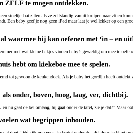
 om ZELF te mogen ontdekken.
 een stoeltje laat zitten als ze zelfstandig vanuit kruipen naar zitten 
dt. Een baby geef je nog geen iPad maar laat je wel lekker op een gro
aal waarmee hij kan oefenen met ‘in – en uit
emmer met wat kleine bakjes vinden baby’s geweldig om mee te oefen
 huis hebt om kiekeboe mee te spelen.
emd tot gewoon de keukendoek. Als je baby het gordijn heeft ontdekt 
ls onder, boven, hoog, laag, ver, dichtbij.
en nu gaat de bel omlaag, hij gaat onder de tafel, zie je dat?” Maar ook 
k voelen wat begrippen inhouden.
dat doet. “Hé kijk nou eens. Je kruipt onder de tafel door, je klimt o