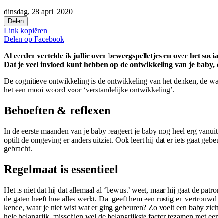
dinsdag, 28 april 2020
Delen
Link kopiëren
Delen op
Facebook
Al eerder vertelde ik jullie over beweegspelletjes en over het soci
Dat je veel invloed kunt hebben op de ontwikkeling van je baby, 
De cognitieve ontwikkeling is de ontwikkeling van het denken, de waar
het een mooi woord voor ‘verstandelijke ontwikkeling’.
Behoeften & reflexen
In de eerste maanden van je baby reageert je baby nog heel erg vanuit 
optilt de omgeving er anders uitziet. Ook leert hij dat er iets gaat geb
gebracht.
Regelmaat is essentieel
Het is niet dat hij dat allemaal al ‘bewust’ weet, maar hij gaat de pa
de gaten heeft hoe alles werkt. Dat geeft hem een rustig en vertrouwd
kende, waar je niet wist wat er ging gebeuren? Zo voelt een baby zich 
hele belangrijk, misschien wel de belangrijkste factor tezamen met ee