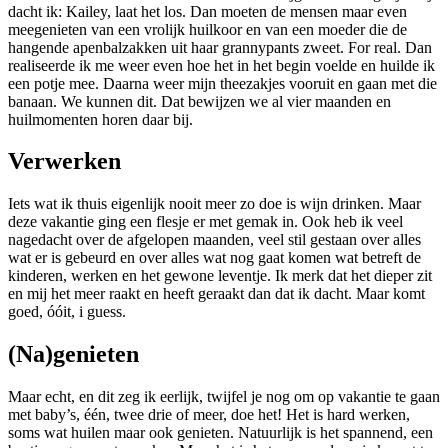
dacht ik: Kailey, laat het los. Dan moeten de mensen maar even
meegenieten van een vrolijk huilkoor en van een moeder die de
hangende apenbalzakken uit haar grannypants zweet. For real. Dan
realiseerde ik me weer even hoe het in het begin voelde en huilde ik
een potje mee. Daarna weer mijn theezakjes vooruit en gaan met die
banaan. We kunnen dit. Dat bewijzen we al vier maanden en
huilmomenten horen daar bij.
Verwerken
Iets wat ik thuis eigenlijk nooit meer zo doe is wijn drinken. Maar
deze vakantie ging een flesje er met gemak in. Ook heb ik veel
nagedacht over de afgelopen maanden, veel stil gestaan over alles
wat er is gebeurd en over alles wat nog gaat komen wat betreft de
kinderen, werken en het gewone leventje. Ik merk dat het dieper zit
en mij het meer raakt en heeft geraakt dan dat ik dacht. Maar komt
goed, óóit, i guess.
(Na)genieten
Maar echt, en dit zeg ik eerlijk, twijfel je nog om op vakantie te gaan
met baby’s, één, twee drie of meer, doe het! Het is hard werken,
soms wat huilen maar ook genieten. Natuurlijk is het spannend, een