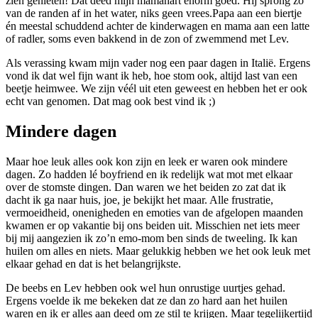
zien genieten! Dat deed mijn mamahart enorm goed. Hij sprong zo
van de randen af in het water, niks geen vrees.Papa aan een biertje
én meestal schuddend achter de kinderwagen en mama aan een latte
of radler, soms even bakkend in de zon of zwemmend met Lev.
Als verassing kwam mijn vader nog een paar dagen in Italië. Ergens
vond ik dat wel fijn want ik heb, hoe stom ook, altijd last van een
beetje heimwee. We zijn véél uit eten geweest en hebben het er ook
echt van genomen. Dat mag ook best vind ik ;)
Mindere dagen
Maar hoe leuk alles ook kon zijn en leek er waren ook mindere
dagen. Zo hadden lé boyfriend en ik redelijk wat mot met elkaar
over de stomste dingen. Dan waren we het beiden zo zat dat ik
dacht ik ga naar huis, joe, je bekijkt het maar. Alle frustratie,
vermoeidheid, onenigheden en emoties van de afgelopen maanden
kwamen er op vakantie bij ons beiden uit. Misschien net iets meer
bij mij aangezien ik zo’n emo-mom ben sinds de tweeling. Ik kan
huilen om alles en niets. Maar gelukkig hebben we het ook leuk met
elkaar gehad en dat is het belangrijkste.
De beebs en Lev hebben ook wel hun onrustige uurtjes gehad.
Ergens voelde ik me bekeken dat ze dan zo hard aan het huilen
waren en ik er alles aan deed om ze stil te krijgen. Maar tegelijkertijd