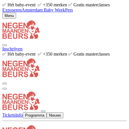
✅ Hét baby-event ✅ +350 merken ✅ Gratis masterclasses
Exposeren
Amsterdam Baby Week
Pers
Menu
Inschrijven
✅ Hét baby-event ✅ +350 merken ✅ Gratis masterclasses
Tickets
Info
Programma
Nieuws