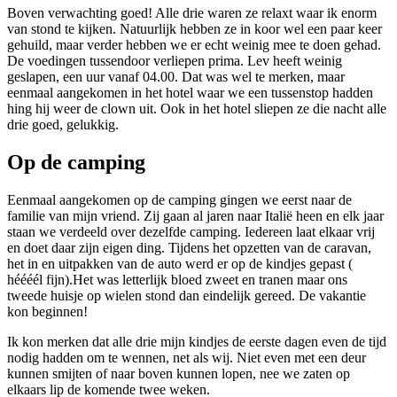
Boven verwachting goed! Alle drie waren ze relaxt waar ik enorm
van stond te kijken. Natuurlijk hebben ze in koor wel een paar keer
gehuild, maar verder hebben we er echt weinig mee te doen gehad.
De voedingen tussendoor verliepen prima. Lev heeft weinig
geslapen, een uur vanaf 04.00. Dat was wel te merken, maar
eenmaal aangekomen in het hotel waar we een tussenstop hadden
hing hij weer de clown uit. Ook in het hotel sliepen ze die nacht alle
drie goed, gelukkig.
Op de camping
Eenmaal aangekomen op de camping gingen we eerst naar de
familie van mijn vriend. Zij gaan al jaren naar Italië heen en elk jaar
staan we verdeeld over dezelfde camping. Iedereen laat elkaar vrij
en doet daar zijn eigen ding. Tijdens het opzetten van de caravan,
het in en uitpakken van de auto werd er op de kindjes gepast (
héééél fijn).Het was letterlijk bloed zweet en tranen maar ons
tweede huisje op wielen stond dan eindelijk gereed. De vakantie
kon beginnen!
Ik kon merken dat alle drie mijn kindjes de eerste dagen even de tijd
nodig hadden om te wennen, net als wij. Niet even met een deur
kunnen smijten of naar boven kunnen lopen, nee we zaten op
elkaars lip de komende twee weken.