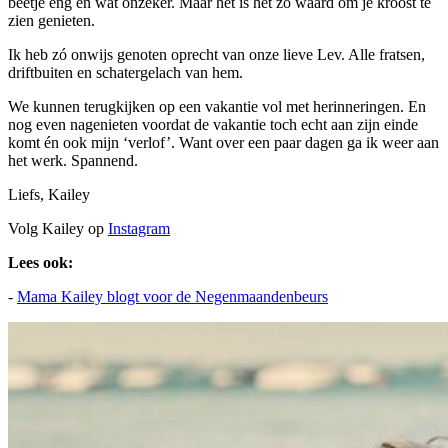
beetje eng en wat onzeker. Maar het is het zo waard om je kroost te
zien genieten.
Ik heb zó onwijs genoten oprecht van onze lieve Lev. Alle fratsen,
driftbuiten en schatergelach van hem.
We kunnen terugkijken op een vakantie vol met herinneringen. En
nog even nagenieten voordat de vakantie toch echt aan zijn einde
komt én ook mijn ‘verlof’. Want over een paar dagen ga ik weer aan
het werk. Spannend.
Liefs, Kailey
Volg Kailey op
Instagram
Lees ook:
-
Mama Kailey blogt voor de Negenmaandenbeurs