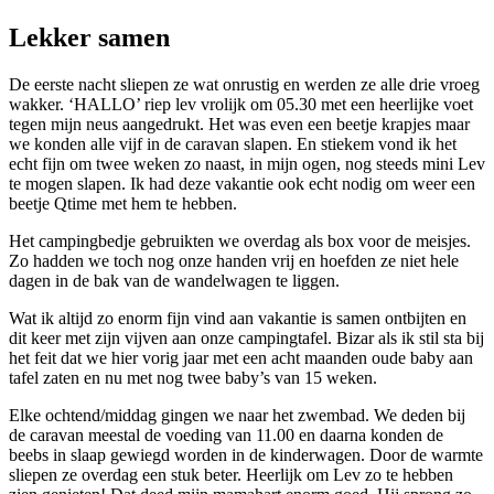
Lekker samen
De eerste nacht sliepen ze wat onrustig en werden ze alle drie vroeg
wakker. ‘HALLO’ riep lev vrolijk om 05.30 met een heerlijke voet
tegen mijn neus aangedrukt. Het was even een beetje krapjes maar
we konden alle vijf in de caravan slapen. En stiekem vond ik het
echt fijn om twee weken zo naast, in mijn ogen, nog steeds mini Lev
te mogen slapen. Ik had deze vakantie ook echt nodig om weer een
beetje Qtime met hem te hebben.
Het campingbedje gebruikten we overdag als box voor de meisjes.
Zo hadden we toch nog onze handen vrij en hoefden ze niet hele
dagen in de bak van de wandelwagen te liggen.
Wat ik altijd zo enorm fijn vind aan vakantie is samen ontbijten en
dit keer met zijn vijven aan onze campingtafel. Bizar als ik stil sta bij
het feit dat we hier vorig jaar met een acht maanden oude baby aan
tafel zaten en nu met nog twee baby’s van 15 weken.
Elke ochtend/middag gingen we naar het zwembad. We deden bij
de caravan meestal de voeding van 11.00 en daarna konden de
beebs in slaap gewiegd worden in de kinderwagen. Door de warmte
sliepen ze overdag een stuk beter. Heerlijk om Lev zo te hebben