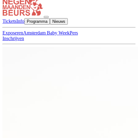
Tickets
Info
Programma
Nieuws
Exposeren
Amsterdam Baby Week
Pers
Inschrijven