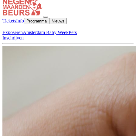
Tickets
Info
Programma
Nieuws
Exposeren
Amsterdam Baby Week
Pers
Inschrijven