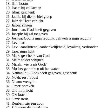
Ilan: boom
Isaac: hij zal lachen
Ishai: geschenk
Jacob: hij die de hiel greep
Jaïr: de Heer verlicht
Jaron: zingen
Jonathan: God heeft gegeven
Joseph: hij zal toegeven
Joshua: God is mijn redding, Jahweh is mijn redding
Lev: hart
Levi: aansluitend, aanhankelijkheid, loyaliteit, verbonden
Lior: mijn licht
Matz: geschenk van God
Meïr: helder schijnen
Micah: wie is als God?
Moshe: getrokken uit het water
Nathan: hij (God) heeft gegeven, geschenk
Noah: rust, troost
Noam: vreugde
Omer: spreken
Ori: mijn licht
Oz: kracht
Ozzi: sterk
Reuben: zie een zoon
Salomon: de vreedzame