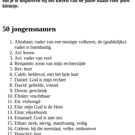
om je te inspireren bij het kiezen van de juiste naam voor jouw
kleintje.
50 jongensnamen
Abraham: vader van een menigte volkeren, de (goddelijke)
vader is barmhartig
Ari: leeuw
Avi: vader van veel
Benjamin: zoon van mijn rechterzijde
Ber: beer
Caleb: liefdevol, met het hele hart
Daniel: God is mijn rechter
David: geliefde, vriend
Doron: geschenk
Efraïm: vruchtbaar
Eli: verhoogd
Elia: mijn God is de Heer
Elon: eikenboom
Emanuel: God is met ons
Ethan: sterk, stevig, standvastig, veilig
Gideon: hij die neerslaat, veller, omhouwer
Herschel: hert