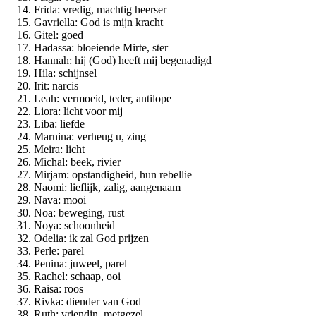
Frida: vredig, machtig heerser
Gavriella: God is mijn kracht
Gitel: goed
Hadassa: bloeiende Mirte, ster
Hannah: hij (God) heeft mij begenadigd
Hila: schijnsel
Irit: narcis
Leah: vermoeid, teder, antilope
Liora: licht voor mij
Liba: liefde
Marnina: verheug u, zing
Meira: licht
Michal: beek, rivier
Mirjam: opstandigheid, hun rebellie
Naomi: lieflijk, zalig, aangenaam
Nava: mooi
Noa: beweging, rust
Noya: schoonheid
Odelia: ik zal God prijzen
Perle: parel
Penina: juweel, parel
Rachel: schaap, ooi
Raisa: roos
Rivka: diender van God
Ruth: vriendin, metgezel