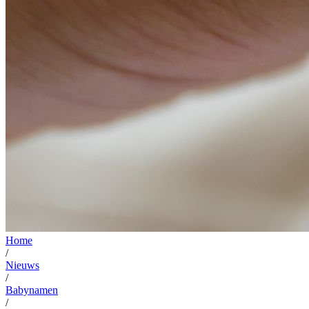
Home
/
Nieuws
/
Babynamen
/