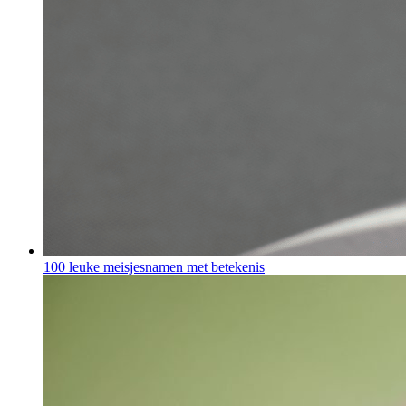
100 leuke meisjesnamen met betekenis