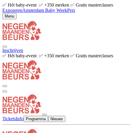
✅ Hét baby-event ✅ +350 merken ✅ Gratis masterclasses
Exposeren
Amsterdam Baby Week
Pers
Menu
Inschrijven
✅ Hét baby-event ✅ +350 merken ✅ Gratis masterclasses
Tickets
Info
Programma
Nieuws