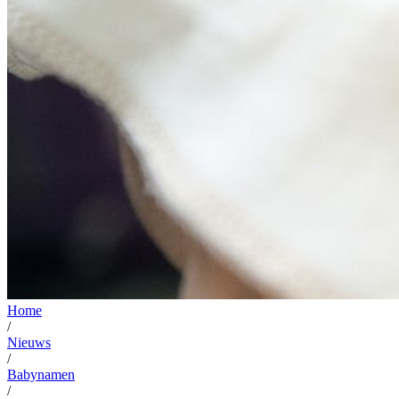
Home
/
Nieuws
/
Babynamen
/