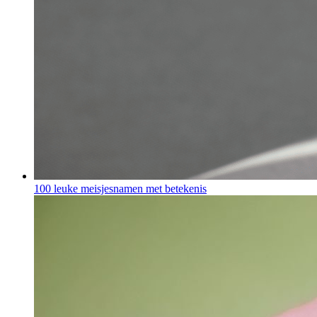
100 leuke meisjesnamen met betekenis