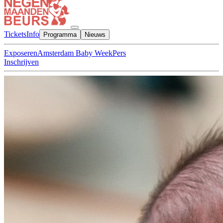
Tickets
Info
Programma
Nieuws
Exposeren
Amsterdam Baby Week
Pers
Inschrijven