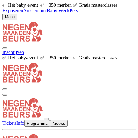
✅ Hét baby-event ✅ +350 merken ✅ Gratis masterclasses
Exposeren
Amsterdam Baby Week
Pers
Menu
Inschrijven
✅ Hét baby-event ✅ +350 merken ✅ Gratis masterclasses
Tickets
Info
Programma
Nieuws