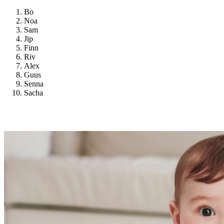
Bo
Noa
Sam
Jip
Finn
Riv
Alex
Guus
Senna
Sacha