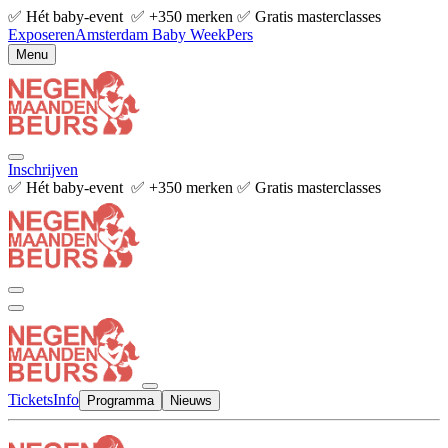
✅ Hét baby-event ✅ +350 merken ✅ Gratis masterclasses
Exposeren
Amsterdam Baby Week
Pers
Menu
Inschrijven
✅ Hét baby-event ✅ +350 merken ✅ Gratis masterclasses
Tickets
Info
Programma
Nieuws