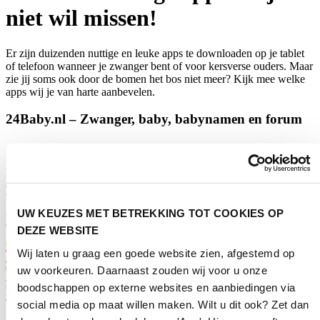
niet wil missen!
Er zijn duizenden nuttige en leuke apps te downloaden op je tablet
of telefoon wanneer je zwanger bent of voor kersverse ouders. Maar
zie jij soms ook door de bomen het bos niet meer? Kijk mee welke
apps wij je van harte aanbevelen.
24Baby.nl – Zwanger, baby, babynamen en forum
Houd de ontwikkeling van je zwangerschap en baby dagelijks bij en
leg herinneringen vast in je persoonlijke dagboek. Deel je vragen,
ervaringen en dagboek met andere ouders en ontdek de mooiste
babynamen inclusief herkomst en betekenis. Kortom: met de
24Baby app heb je alles rondom je zwangerschap en baby 24/7 bij
UW KEUZES MET BETREKKING TOT COOKIES OP
de hand.
DEZE WEBSITE
Wij laten u graag een goede website zien, afgestemd op
uw voorkeuren. Daarnaast zouden wij voor u onze
boodschappen op externe websites en aanbiedingen via
social media op maat willen maken. Wilt u dit ook? Zet dan