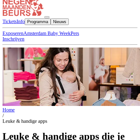
Tickets
Info
Programma
Nieuws
Exposeren
Amsterdam Baby Week
Pers
Inschrijven
Home
/
Leuke & handige apps
Leuke & handige apps die je