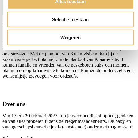
Alles toestaan
Selectie toestaan
Kraamvisite.nl – Plantool
Weigeren
Er is een baby op komst, alles is al goed geregeld, maar na de
bevalling komt de kraamvisite om de hoek kijken. Superleuk, maar
ook stressvol. Met de plantool van Kraamvisite.nl kan jij de
kraamvisite perfect plannen. In de plantool van Kraamvisite.nl
kunnen familie en vrienden van de pasgeboren baby een moment
plannen om op kraamvisite te komen en kunnen de ouders zelfs een
wensenlijstje toevoegen voor cadeau’s.
Over ons
Van 17 t/m 20 februari 2027 kun je weer heerlijk shoppen, genieten
en van alles proberen tijdens de Negenmaandenbeurs. De baby-en
zwangerschapsbeurs die je als (aanstaande) ouder niet mag missen!