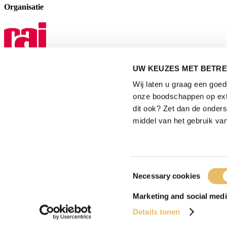
Organisatie
UW KEUZES MET BETRE
Mediapartner
Wij laten u graag een goe
onze boodschappen op exte
dit ook? Zet dan de onder
middel van het gebruik van
Privacyverklaring
|
Gebruiksvoorwaarden
|
Toestemmingsselectie
Necessary cookies
Exposanten waarschuwing
|
Cookieverklaring
Marketing and social medi
|
Details tonen
Bezoekersvoorwaarden
2026
© Copyright