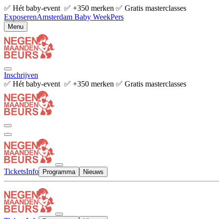
✅ Hét baby-event ✅ +350 merken ✅ Gratis masterclasses
Exposeren
Amsterdam Baby Week
Pers
Menu
Inschrijven
✅ Hét baby-event ✅ +350 merken ✅ Gratis masterclasses
Tickets
Info
Programma
Nieuws