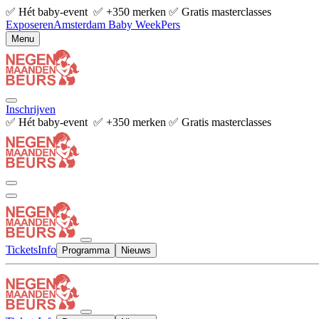
✅ Hét baby-event ✅ +350 merken ✅ Gratis masterclasses
Exposeren
Amsterdam Baby Week
Pers
Menu
Inschrijven
✅ Hét baby-event ✅ +350 merken ✅ Gratis masterclasses
Tickets
Info
Programma
Nieuws