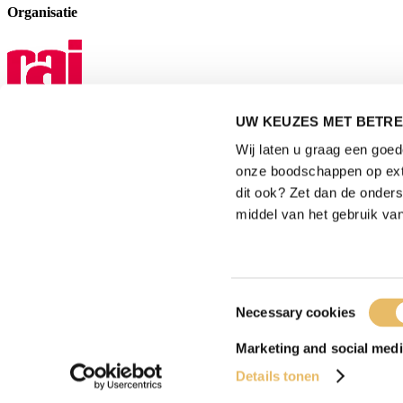
Organisatie
UW KEUZES MET BETRE
Mediapartner
Wij laten u graag een goe
onze boodschappen op exte
dit ook? Zet dan de onder
middel van het gebruik van
Privacyverklaring
|
Gebruiksvoorwaarden
|
Toestemmingsselectie
Necessary cookies
Exposanten waarschuwing
|
Cookieverklaring
Marketing and social medi
|
Details tonen
Bezoekersvoorwaarden
2026
© Copyright