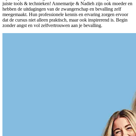
juiste tools & technieken! Annemarije & Nadieh zijn ook moeder en
hebben de uitdagingen van de zwangerschap en bevalling zelf
meegemaakt. Hun professionele kennis en ervaring zorgen ervoor
dat de cursus niet alleen praktisch, maar ook inspirerend is. Begin
zonder angst en vol zelfvertrouwen aan je bevalling.