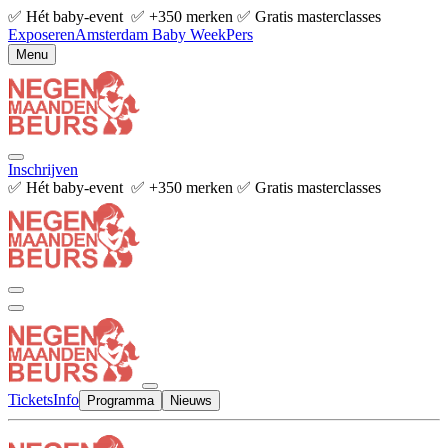
✅ Hét baby-event ✅ +350 merken ✅ Gratis masterclasses
Exposeren
Amsterdam Baby Week
Pers
Menu
Inschrijven
✅ Hét baby-event ✅ +350 merken ✅ Gratis masterclasses
Tickets
Info
Programma
Nieuws