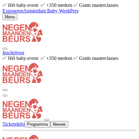
✅ Hét baby-event ✅ +350 merken ✅ Gratis masterclasses
Exposeren
Amsterdam Baby Week
Pers
Menu
Inschrijven
✅ Hét baby-event ✅ +350 merken ✅ Gratis masterclasses
Tickets
Info
Programma
Nieuws