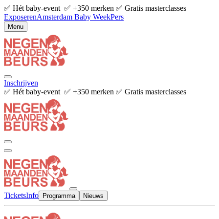
✅ Hét baby-event ✅ +350 merken ✅ Gratis masterclasses
Exposeren
Amsterdam Baby Week
Pers
Menu
Inschrijven
✅ Hét baby-event ✅ +350 merken ✅ Gratis masterclasses
Tickets
Info
Programma
Nieuws