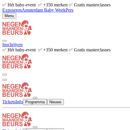
✅ Hét baby-event ✅ +350 merken ✅ Gratis masterclasses
Exposeren
Amsterdam Baby Week
Pers
Menu
Inschrijven
✅ Hét baby-event ✅ +350 merken ✅ Gratis masterclasses
Tickets
Info
Programma
Nieuws