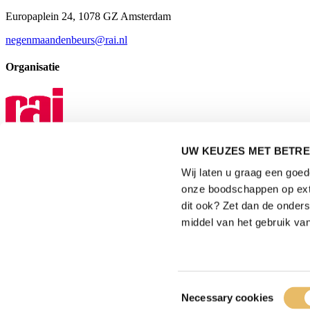
Europaplein 24, 1078 GZ Amsterdam
negenmaandenbeurs@rai.nl
Organisatie
UW KEUZES MET BETRE
Mediapartner
Wij laten u graag een goe
onze boodschappen op exte
dit ook? Zet dan de onder
middel van het gebruik van
Privacyverklaring
|
Gebruiksvoorwaarden
|
Toestemmingsselectie
Necessary cookies
Exposanten waarschuwing