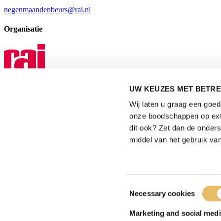
negenmaandenbeurs@rai.nl
Organisatie
UW KEUZES MET BETRE
Mediapartner
Wij laten u graag een goe
onze boodschappen op exte
dit ook? Zet dan de onder
middel van het gebruik van
Privacyverklaring
|
Gebruiksvoorwaarden
|
Toestemmingsselectie
Necessary cookies
Exposanten waarschuwing
|
Cookieverklaring
Marketing and social medi