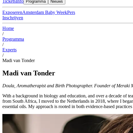
Tickets
Info
Programma
Nieuws
Exposeren
Amsterdam Baby Week
Pers
Inschrijven
Home
/
Programma
/
Experts
/
Madi van Tonder
Madi van Tonder
Doula, Aromatherapist and Birth Photographer. Founder of Meraki 
With a background in biology and education, and over a decade of tea
from South Africa, I moved to the Netherlands in 2018, where I began 
essential oils. My approach is rooted in both evidence-based practices