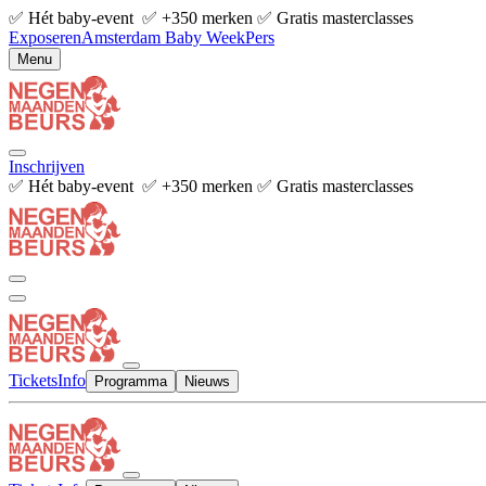
✅ Hét baby-event ✅ +350 merken ✅ Gratis masterclasses
Exposeren
Amsterdam Baby Week
Pers
Menu
Inschrijven
✅ Hét baby-event ✅ +350 merken ✅ Gratis masterclasses
Tickets
Info
Programma
Nieuws