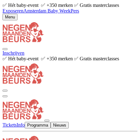
✅ Hét baby-event ✅ +350 merken ✅ Gratis masterclasses
Exposeren
Amsterdam Baby Week
Pers
Menu
Inschrijven
✅ Hét baby-event ✅ +350 merken ✅ Gratis masterclasses
Tickets
Info
Programma
Nieuws