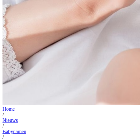
Home
/
Nieuws
/
Babynamen
/