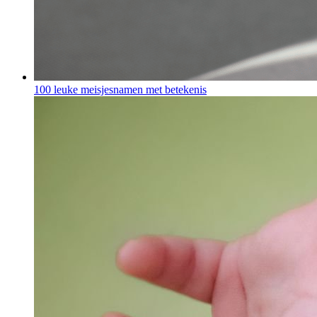
100 leuke meisjesnamen met betekenis