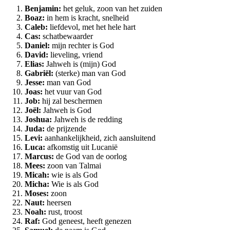
Benjamin:
het geluk, zoon van het zuiden
Boaz:
in hem is kracht, snelheid
Caleb:
liefdevol, met het hele hart
Cas:
schatbewaarder
Daniel:
mijn rechter is God
David:
lieveling, vriend
Elias:
Jahweh is (mijn) God
Gabriël:
(sterke) man van God
Jesse:
man van God
Joas:
het vuur van God
Job:
hij zal beschermen
Joël:
Jahweh is God
Joshua:
Jahweh is de redding
Juda:
de prijzende
Levi:
aanhankelijkheid, zich aansluitend
Luca:
afkomstig uit Lucanië
Marcus:
de God van de oorlog
Mees:
zoon van Talmai
Micah:
wie is als God
Micha:
Wie is als God
Moses:
zoon
Naut:
heersen
Noah:
rust, troost
Raf:
God geneest, heeft genezen