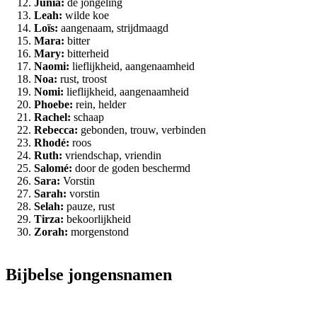
Junia:
de jongeling
Leah:
wilde koe
Loïs:
aangenaam, strijdmaagd
Mara:
bitter
Mary:
bitterheid
Naomi:
lieflijkheid, aangenaamheid
Noa:
rust, troost
Nomi:
lieflijkheid, aangenaamheid
Phoebe:
rein, helder
Rachel:
schaap
Rebecca:
gebonden, trouw, verbinden
Rhodé:
roos
Ruth:
vriendschap, vriendin
Salomé:
door de goden beschermd
Sara:
Vorstin
Sarah:
vorstin
Selah:
pauze, rust
Tirza:
bekoorlijkheid
Zorah:
morgenstond
Bijbelse jongensnamen