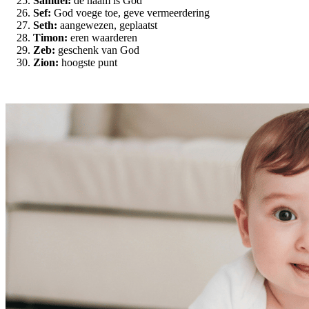
Samuel:
de naam is God
Sef:
God voege toe, geve vermeerdering
Seth:
aangewezen, geplaatst
Timon:
eren waarderen
Zeb:
geschenk van God
Zion:
hoogste punt