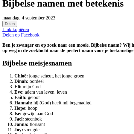
Bijbelse namen met betekenis
maandag, 4 september 2023
Delen
Link kopiëren
Delen op
Facebook
Ben je zwanger en op zoek naar een mooie, Bijbelse naam? Wij he
op weg in de zoektocht naar de perfect naam voor je toekomstige
Bijbelse meisjesnamen
Chloë:
jonge scheut, het jonge groen
Dinah:
oordeel
Eli:
mijn God
Eve:
adem van leven, leven
Faith:
geloof
Hannah:
hij (God) heeft mij begenadigd
Hope:
hoop
Isé:
gewijd aan God
Jael:
steenbok
Janna:
florisant
Joy:
vreugde