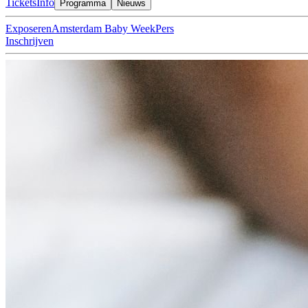
Tickets
Info
Programma
Nieuws
Exposeren
Amsterdam Baby Week
Pers
Inschrijven