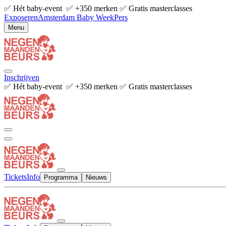
✅ Hét baby-event ✅ +350 merken ✅ Gratis masterclasses
Exposeren
Amsterdam Baby Week
Pers
Menu
Inschrijven
✅ Hét baby-event ✅ +350 merken ✅ Gratis masterclasses
Tickets
Info
Programma
Nieuws