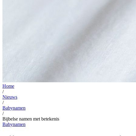
Home
/
Nieuws
/
Babynamen
/
Bijbelse namen met betekenis
Babynamen