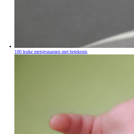
100 leuke meisjesnamen met betekenis