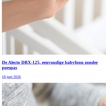
De Alecto DBX‑125, eenvoudige babyfoon zonder
poespas
18 juni 2026