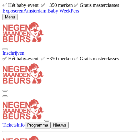
✅ Hét baby-event ✅ +350 merken ✅ Gratis masterclasses
Exposeren
Amsterdam Baby Week
Pers
Menu
Inschrijven
✅ Hét baby-event ✅ +350 merken ✅ Gratis masterclasses
Tickets
Info
Programma
Nieuws