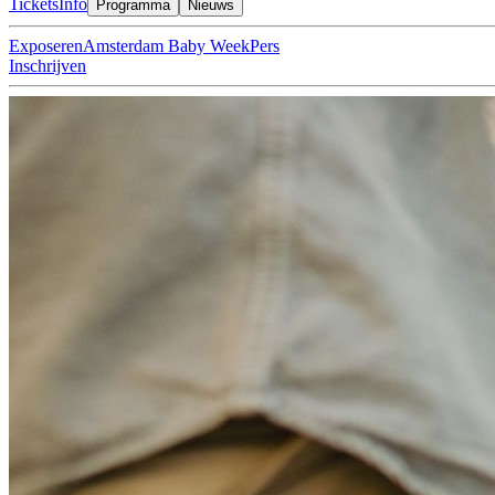
Tickets
Info
Programma
Nieuws
Exposeren
Amsterdam Baby Week
Pers
Inschrijven