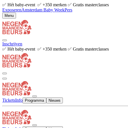
✅ Hét baby-event ✅ +350 merken ✅ Gratis masterclasses
Exposeren
Amsterdam Baby Week
Pers
Menu
Inschrijven
✅ Hét baby-event ✅ +350 merken ✅ Gratis masterclasses
Tickets
Info
Programma
Nieuws