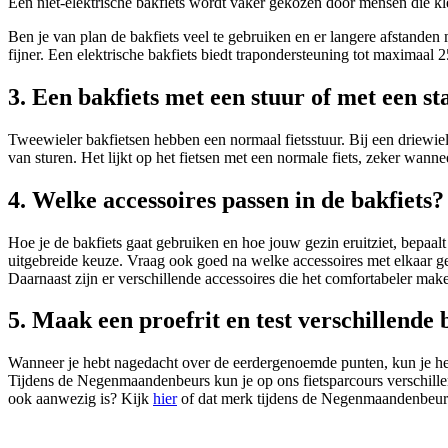
Een niet-elektrische bakfiets wordt vaker gekozen door mensen die kl
Ben je van plan de bakfiets veel te gebruiken en er langere afstanden
fijner. Een elektrische bakfiets biedt trapondersteuning tot maximaal 
3. Een bakfiets met een stuur of met een s
Tweewieler bakfietsen hebben een normaal fietsstuur. Bij een driewiele
van sturen. Het lijkt op het fietsen met een normale fiets, zeker wann
4. Welke accessoires passen in de bakfiets?
Hoe je de bakfiets gaat gebruiken en hoe jouw gezin eruitziet, bepaalt
uitgebreide keuze. Vraag ook goed na welke accessoires met elkaar
Daarnaast zijn er verschillende accessoires die het comfortabeler mak
5. Maak een proefrit en test verschillende 
Wanneer je hebt nagedacht over de eerdergenoemde punten, kun je he
Tijdens de Negenmaandenbeurs kun je op ons fietsparcours verschillend
ook aanwezig is? Kijk
hier
of dat merk tijdens de Negenmaandenbeurs