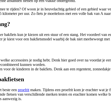
eine afstanden fietsen op een vlakke ondergrond.
 mee te rijden? Of woon je in heuvelachtig gebied of een gebied waar vee
25 kilometer per uur. Zo fiets je moeiteloos met een volle bak van A naa
tang?
r bakfiets kun je kiezen uit een stuur of een stang. Het voordeel van een
eer je kiest voor een bakfietsmodel waarbij de bak niet meebeweegt met h
 welke accessoires je nodig hebt. Denk hier goed over na voordat je een 
 gecombineerd kunnen worden.
en voor de kinderen in de bakfiets. Denk aan een regentent, zonnedakje 
bakfietsen
t beste een
proefrit
maken. Tijdens een proefrit kom je erachter wat je f
e fietsen van verschillende merken testen en erachter komen welke bij j
 aanwezig is.