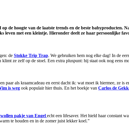
op de hoogte van de laatste trends en de beste babyproducten. Na
ks leven met een kleintje. Hieronder deelt ze haar persoonlijke fav
egen: de
Stokke Trip Trap
. We gebruiken hem nog elke dag! In de eers
limt ze zelf op de stoel. Een extra pluspunt: hij staat ook nog eens moo
 een paar als kraamcadeau en eerst dacht ik: wat moet ik hiermee, ze is e
im is weg
ook populair hier thuis. En het boekje van
Carlos de Gekk
n
wollen pakje van Engel
echt een lifesaver. Het hield haar constant w
warm te houden en in de zomer juist lekker koel.”