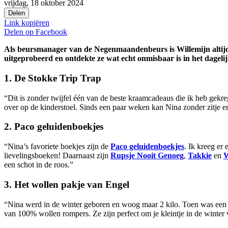
vrijdag, 18 oktober 2024
Delen
Link kopiëren
Delen op
Facebook
Als beursmanager van de Negenmaandenbeurs is Willemijn altijd 
uitgeprobeerd en ontdekte ze wat echt onmisbaar is in het dagelij
1. De Stokke Trip Trap
“Dit is zonder twijfel één van de beste kraamcadeaus die ik heb gekr
over op de kinderstoel. Sinds een paar weken kan Nina zonder zitje en k
2. Paco geluidenboekjes
“Nina’s favoriete boekjes zijn de
Paco geluidenboekjes
. Ik kreeg er
lievelingsboeken! Daarnaast zijn
Rupsje Nooit Genoeg
,
Takkie
en
W
een schot in de roos.”
3. Het wollen pakje van Engel
“Nina werd in de winter geboren en woog maar 2 kilo. Toen was ee
van 100% wollen rompers. Ze zijn perfect om je kleintje in de winter 