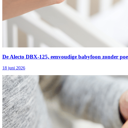
De Alecto DBX‑125, eenvoudige babyfoon zonder poe
18 juni 2026