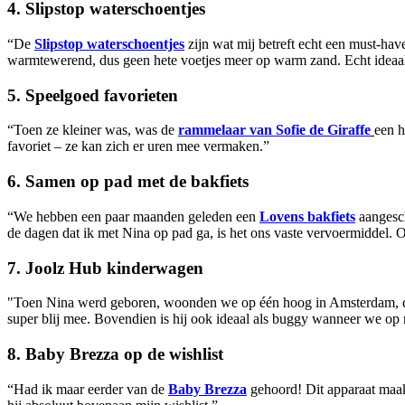
4. Slipstop waterschoentjes
“De
Slipstop waterschoentjes
zijn wat mij betreft echt een must-hav
warmtewerend, dus geen hete voetjes meer op warm zand. Echt ideaal
5. Speelgoed favorieten
“Toen ze kleiner was, was de
rammelaar van Sofie de Giraffe
een h
favoriet – ze kan zich er uren mee vermaken.”
6. Samen op pad met de bakfiets
“We hebben een paar maanden geleden een
Lovens bakfiets
aangesch
de dagen dat ik met Nina op pad ga, is het ons vaste vervoermiddel. Of
7. Joolz Hub kinderwagen
"Toen Nina werd geboren, woonden we op één hoog in Amsterdam, d
super blij mee. Bovendien is hij ook ideaal als buggy wanneer we op 
8. Baby Brezza op de wishlist
“Had ik maar eerder van de
Baby Brezza
gehoord! Dit apparaat maakt