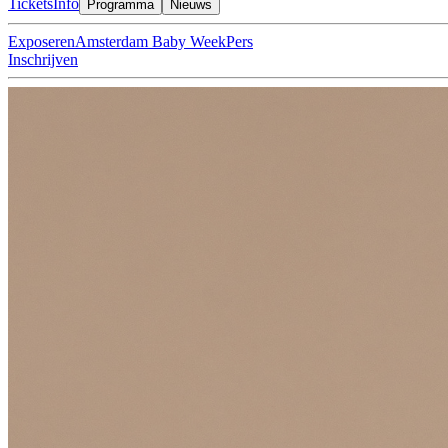
Tickets
Info
Programma
Nieuws
Exposeren
Amsterdam Baby Week
Pers
Inschrijven