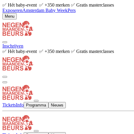
✅ Hét baby-event ✅ +350 merken ✅ Gratis masterclasses
Exposeren
Amsterdam Baby Week
Pers
Menu
Inschrijven
✅ Hét baby-event ✅ +350 merken ✅ Gratis masterclasses
Tickets
Info
Programma
Nieuws