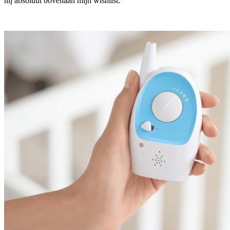
hij absoluut bovenaan mijn wishlist.”