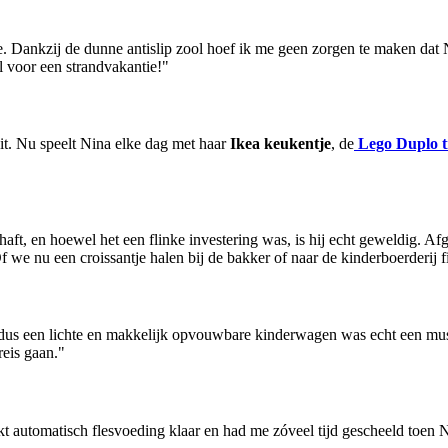
e. Dankzij de dunne antislip zool hoef ik me geen zorgen te maken dat Ni
 voor een strandvakantie!"
it. Nu speelt Nina elke dag met haar
Ikea keukentje
, de
Lego Duplo t
aft, en hoewel het een flinke investering was, is hij echt geweldig. 
 we nu een croissantje halen bij de bakker of naar de kinderboerderij fi
us een lichte en makkelijk opvouwbare kinderwagen was echt een mu
reis gaan."
 automatisch flesvoeding klaar en had me zóveel tijd gescheeld toen N