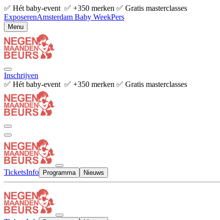
✅ Hét baby-event ✅ +350 merken ✅ Gratis masterclasses
Exposeren
Amsterdam Baby Week
Pers
Menu
Inschrijven
✅ Hét baby-event ✅ +350 merken ✅ Gratis masterclasses
Tickets
Info
Programma
Nieuws