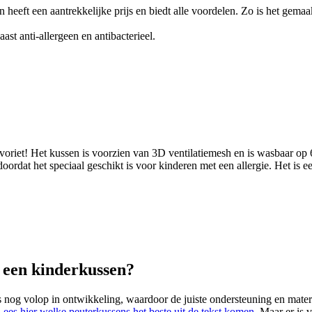
 heeft een aantrekkelijke prijs en biedt alle voordelen. Zo is het gem
ast anti-allergeen en antibacterieel.
avoriet! Het kussen is voorzien van 3D ventilatiemesh en is wasbaar op
, doordat het speciaal geschikt is voor kinderen met een allergie. Het is
n een kinderkussen?
 nog volop in ontwikkeling, waardoor de juiste ondersteuning en materia
Lees hier welke peuterkussens het beste uit de tekst komen
. Maar er is 