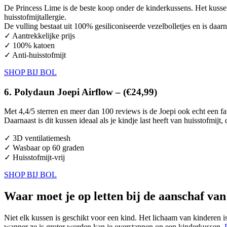
De Princess Lime is de beste koop onder de kinderkussens. Het kussen
huisstofmijtallergie.
De vulling bestaat uit 100% gesiliconiseerde vezelbolletjes en is daarna
✓ Aantrekkelijke prijs
✓ 100% katoen
✓ Anti-huisstofmijt
SHOP BIJ BOL
6. Polydaun Joepi Airflow – (€24,99)
Met 4,4/5 sterren en meer dan 100 reviews is de Joepi ook echt een f
Daarnaast is dit kussen ideaal als je kindje last heeft van huisstofmijt
✓ 3D ventilatiemesh
✓ Wasbaar op 60 graden
✓ Huisstofmijt-vrij
SHOP BIJ BOL
Waar moet je op letten bij de aanschaf va
Niet elk kussen is geschikt voor een kind. Het lichaam van kinderen is
wanner ze is groter worden kan je overstappen op een kinderkussen.