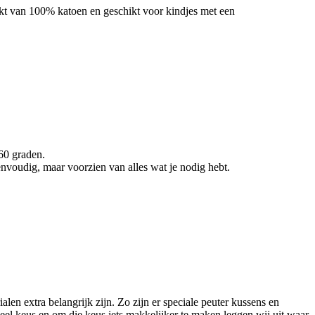
aakt van 100% katoen en geschikt voor kindjes met een
 60 graden.
 eenvoudig, maar voorzien van alles wat je nodig hebt.
len extra belangrijk zijn. Zo zijn er speciale peuter kussens en
veel keus en om die keus iets makkelijker te maken leggen wij uit waar