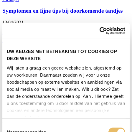
Symptomen en fijne tips bij doorkomende tandjes
13/04/2021
Baby verzorging
Tussendoortjes voor je baby
UW KEUZES MET BETREKKING TOT COOKIES OP
13/04/2021
DEZE WEBSITE
Baby voeding
Wij laten u graag een goede website zien, afgestemd op
uw voorkeuren. Daarnaast zouden wij voor u onze
100 korte babynamen met maar één lettergreep
boodschappen op externe websites en aanbiedingen via
24/03/2021
social media op maat willen maken. Wilt u dit ook? Zet
dan de onderstaande onderdelen op 'Aan'. Hiermee geeft
Babynamen
u ons toestemming om u door middel van het gebruik van
De 9 must-haves voor elke zwangere vrouw
cookies en andere technologieën een persoonlijke
ervaring te bieden.
23/03/2021
Toestemmingsselectie
Zwanger
|
Musthaves