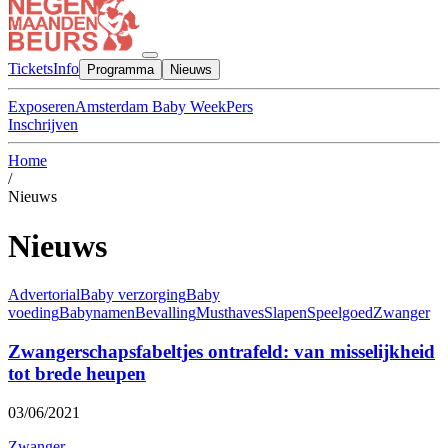
Tickets
Info
Programma
Nieuws
Exposeren
Amsterdam Baby Week
Pers
Inschrijven
Home
/
Nieuws
Nieuws
Advertorial
Baby verzorging
Baby
voeding
Babynamen
Bevalling
Musthaves
Slapen
Speelgoed
Zwanger
Zwangerschapsfabeltjes ontrafeld: van misselijkheid
tot brede heupen
03/06/2021
Zwanger