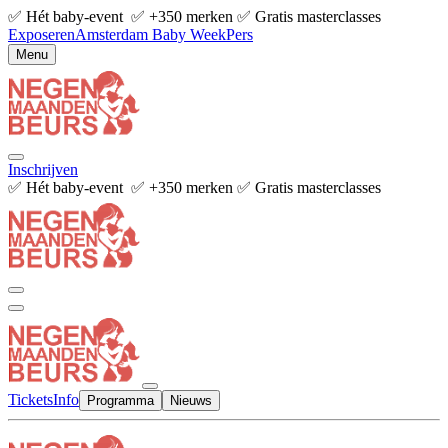
✅ Hét baby-event ✅ +350 merken ✅ Gratis masterclasses
Exposeren
Amsterdam Baby Week
Pers
Menu
Inschrijven
✅ Hét baby-event ✅ +350 merken ✅ Gratis masterclasses
Tickets
Info
Programma
Nieuws